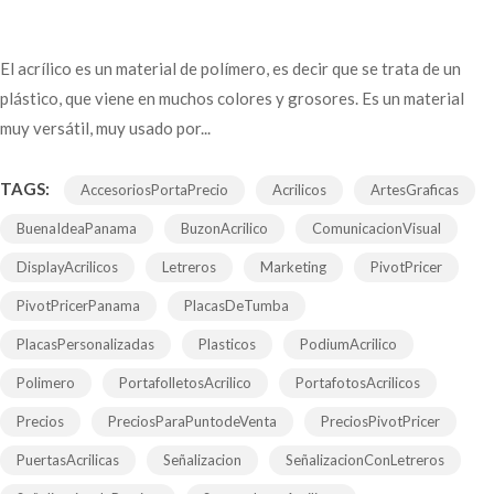
El acrílico es un material de polímero, es decir que se trata de un
plástico, que viene en muchos colores y grosores. Es un material
muy versátil, muy usado por...
TAGS:
AccesoriosPortaPrecio
Acrilicos
ArtesGraficas
BuenaIdeaPanama
BuzonAcrilico
ComunicacionVisual
DisplayAcrilicos
Letreros
Marketing
PivotPricer
PivotPricerPanama
PlacasDeTumba
PlacasPersonalizadas
Plasticos
PodiumAcrilico
Polimero
PortafolletosAcrilico
PortafotosAcrilicos
Precios
PreciosParaPuntodeVenta
PreciosPivotPricer
PuertasAcrilicas
Señalizacion
SeñalizacionConLetreros