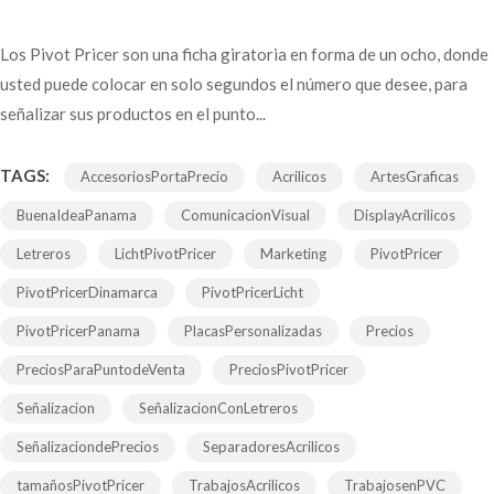
Los Pivot Pricer son una ficha giratoria en forma de un ocho, donde
usted puede colocar en solo segundos el número que desee, para
señalizar sus productos en el punto...
TAGS:
AccesoriosPortaPrecio
Acrilicos
ArtesGraficas
BuenaIdeaPanama
ComunicacionVisual
DisplayAcrilicos
Letreros
LichtPivotPricer
Marketing
PivotPricer
PivotPricerDinamarca
PivotPricerLicht
PivotPricerPanama
PlacasPersonalizadas
Precios
PreciosParaPuntodeVenta
PreciosPivotPricer
Señalizacion
SeñalizacionConLetreros
SeñalizaciondePrecios
SeparadoresAcrilicos
tamañosPivotPricer
TrabajosAcrilicos
TrabajosenPVC