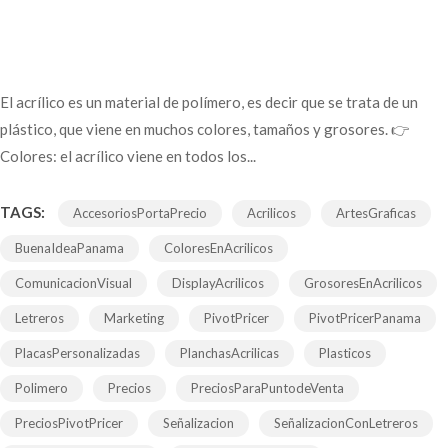
El acrílico es un material de polímero, es decir que se trata de un
plástico, que viene en muchos colores, tamaños y grosores. 👉
Colores: el acrílico viene en todos los...
TAGS:
AccesoriosPortaPrecio
Acrilicos
ArtesGraficas
BuenaIdeaPanama
ColoresEnAcrilicos
ComunicacionVisual
DisplayAcrilicos
GrosoresEnAcrilicos
Letreros
Marketing
PivotPricer
PivotPricerPanama
PlacasPersonalizadas
PlanchasAcrilicas
Plasticos
Polimero
Precios
PreciosParaPuntodeVenta
PreciosPivotPricer
Señalizacion
SeñalizacionConLetreros