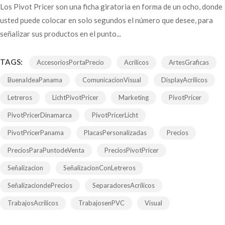
Los Pivot Pricer son una ficha giratoria en forma de un ocho, donde
usted puede colocar en solo segundos el número que desee, para
señalizar sus productos en el punto...
TAGS:
AccesoriosPortaPrecio
Acrilicos
ArtesGraficas
BuenaIdeaPanama
ComunicacionVisual
DisplayAcrilicos
Letreros
LichtPivotPricer
Marketing
PivotPricer
PivotPricerDinamarca
PivotPricerLicht
PivotPricerPanama
PlacasPersonalizadas
Precios
PreciosParaPuntodeVenta
PreciosPivotPricer
Señalizacion
SeñalizacionConLetreros
SeñalizaciondePrecios
SeparadoresAcrilicos
TrabajosAcrilicos
TrabajosenPVC
Visual