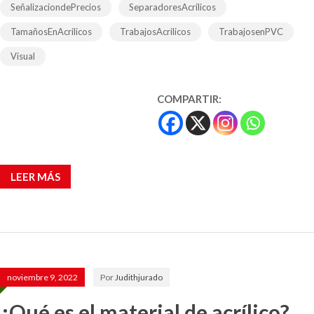
SeñalizaciondePrecios
SeparadoresAcrilicos
TamañosEnAcrilicos
TrabajosAcrilicos
TrabajosenPVC
Visual
COMPARTIR:
LEER MÁS
noviembre 9, 2022
Por
Judithjurado
¿Qué es el material de acrílico?