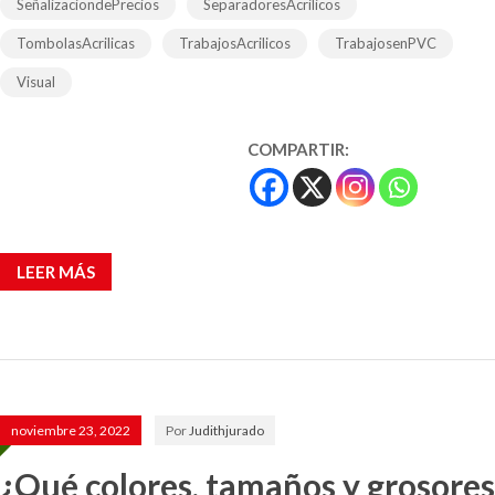
SeñalizaciondePrecios
SeparadoresAcrilicos
TombolasAcrilicas
TrabajosAcrilicos
TrabajosenPVC
Visual
COMPARTIR:
LEER MÁS
noviembre 23, 2022
Por
Judithjurado
¿Qué colores, tamaños y grosores