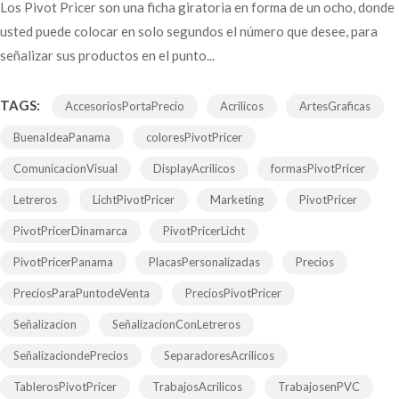
Los Pivot Pricer son una ficha giratoria en forma de un ocho, donde
usted puede colocar en solo segundos el número que desee, para
señalizar sus productos en el punto...
TAGS:
AccesoriosPortaPrecio
Acrilicos
ArtesGraficas
BuenaIdeaPanama
coloresPivotPricer
ComunicacionVisual
DisplayAcrilicos
formasPivotPricer
Letreros
LichtPivotPricer
Marketing
PivotPricer
PivotPricerDinamarca
PivotPricerLicht
PivotPricerPanama
PlacasPersonalizadas
Precios
PreciosParaPuntodeVenta
PreciosPivotPricer
Señalizacion
SeñalizacionConLetreros
SeñalizaciondePrecios
SeparadoresAcrilicos
TablerosPivotPricer
TrabajosAcrilicos
TrabajosenPVC