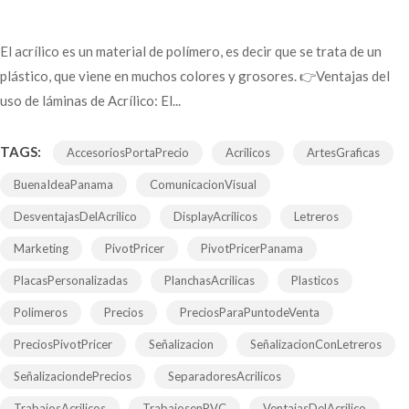
El acrílico es un material de polímero, es decir que se trata de un
plástico, que viene en muchos colores y grosores. 👉Ventajas del
uso de láminas de Acrílico: El...
TAGS:
AccesoriosPortaPrecio
Acrilicos
ArtesGraficas
BuenaIdeaPanama
ComunicacionVisual
DesventajasDelAcrilico
DisplayAcrilicos
Letreros
Marketing
PivotPricer
PivotPricerPanama
PlacasPersonalizadas
PlanchasAcrilicas
Plasticos
Polimeros
Precios
PreciosParaPuntodeVenta
PreciosPivotPricer
Señalizacion
SeñalizacionConLetreros
SeñalizaciondePrecios
SeparadoresAcrilicos
TrabajosAcrilicos
TrabajosenPVC
VentajasDelAcrilico