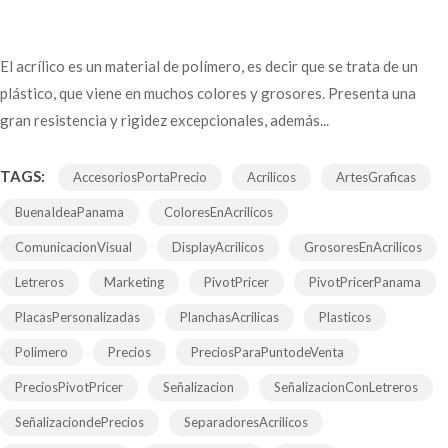
El acrílico es un material de polímero, es decir que se trata de un
plástico, que viene en muchos colores y grosores. Presenta una
gran resistencia y rigidez excepcionales, además...
TAGS:
AccesoriosPortaPrecio
Acrilicos
ArtesGraficas
BuenaIdeaPanama
ColoresEnAcrilicos
ComunicacionVisual
DisplayAcrilicos
GrosoresEnAcrilicos
Letreros
Marketing
PivotPricer
PivotPricerPanama
PlacasPersonalizadas
PlanchasAcrilicas
Plasticos
Polimero
Precios
PreciosParaPuntodeVenta
PreciosPivotPricer
Señalizacion
SeñalizacionConLetreros
SeñalizaciondePrecios
SeparadoresAcrilicos