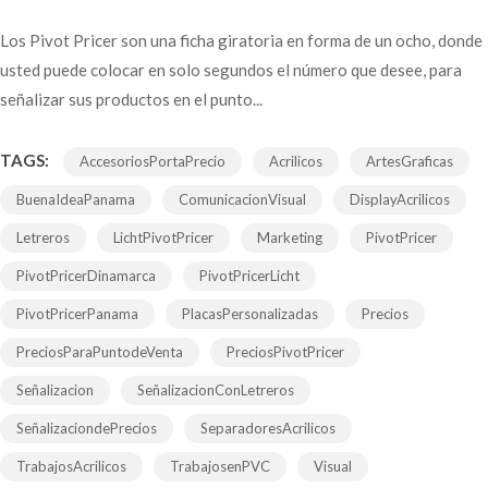
Los Pivot Pricer son una ficha giratoria en forma de un ocho, donde
usted puede colocar en solo segundos el número que desee, para
señalizar sus productos en el punto...
TAGS:
AccesoriosPortaPrecio
Acrilicos
ArtesGraficas
BuenaIdeaPanama
ComunicacionVisual
DisplayAcrilicos
Letreros
LichtPivotPricer
Marketing
PivotPricer
PivotPricerDinamarca
PivotPricerLicht
PivotPricerPanama
PlacasPersonalizadas
Precios
PreciosParaPuntodeVenta
PreciosPivotPricer
Señalizacion
SeñalizacionConLetreros
SeñalizaciondePrecios
SeparadoresAcrilicos
TrabajosAcrilicos
TrabajosenPVC
Visual