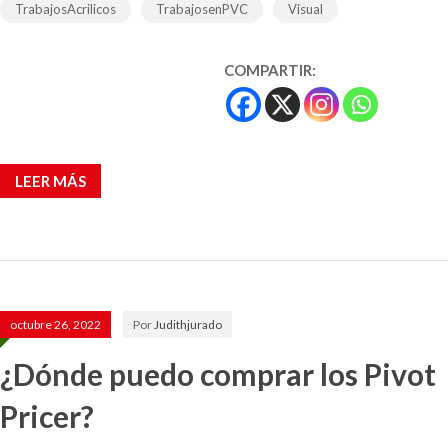
TrabajosAcrilicos
TrabajosenPVC
Visual
COMPARTIR:
LEER MÁS
octubre 26, 2022
Por
Judithjurado
¿Dónde puedo comprar los Pivot
Pricer?