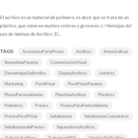
El acrílico es un material de polímero, es decir que se trata de un
plástico, que viene en muchos colores y grosores. 👉Ventajas del
uso de láminas de Acrílico: El...
TAGS:
AccesoriosPortaPrecio
Acrilicos
ArtesGraficas
BuenaIdeaPanama
ComunicacionVisual
DesventajasDelAcrilico
DisplayAcrilicos
Letreros
Marketing
PivotPricer
PivotPricerPanama
PlacasPersonalizadas
PlanchasAcrilicas
Plasticos
Polimeros
Precios
PreciosParaPuntodeVenta
PreciosPivotPricer
Señalizacion
SeñalizacionConLetreros
SeñalizaciondePrecios
SeparadoresAcrilicos
TrabajosAcrilicos
TrabajosenPVC
VentajasDelAcrilico