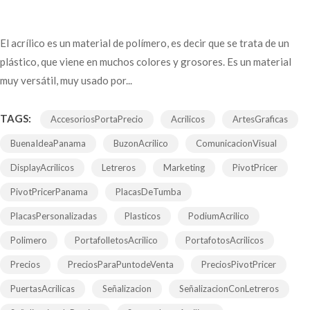
El acrílico es un material de polímero, es decir que se trata de un
plástico, que viene en muchos colores y grosores. Es un material
muy versátil, muy usado por...
TAGS:
AccesoriosPortaPrecio
Acrilicos
ArtesGraficas
BuenaIdeaPanama
BuzonAcrilico
ComunicacionVisual
DisplayAcrilicos
Letreros
Marketing
PivotPricer
PivotPricerPanama
PlacasDeTumba
PlacasPersonalizadas
Plasticos
PodiumAcrilico
Polimero
PortafolletosAcrilico
PortafotosAcrilicos
Precios
PreciosParaPuntodeVenta
PreciosPivotPricer
PuertasAcrilicas
Señalizacion
SeñalizacionConLetreros