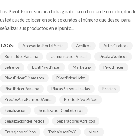
Los Pivot Pricer son una ficha giratoria en forma de un ocho, donde
usted puede colocar en solo segundos el número que desee, para
señalizar sus productos en el punto...
TAGS:
AccesoriosPortaPrecio
Acrilicos
ArtesGraficas
BuenaIdeaPanama
ComunicacionVisual
DisplayAcrilicos
Letreros
LichtPivotPricer
Marketing
PivotPricer
PivotPricerDinamarca
PivotPricerLicht
PivotPricerPanama
PlacasPersonalizadas
Precios
PreciosParaPuntodeVenta
PreciosPivotPricer
Señalizacion
SeñalizacionConLetreros
SeñalizaciondePrecios
SeparadoresAcrilicos
TrabajosAcrilicos
TrabajosenPVC
Visual