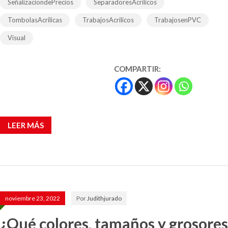
SeñalizaciondePrecios
SeparadoresAcrilicos
TombolasAcrilicas
TrabajosAcrilicos
TrabajosenPVC
Visual
COMPARTIR:
LEER MÁS
noviembre 23, 2022
Por
Judithjurado
¿Qué colores, tamaños y grosores