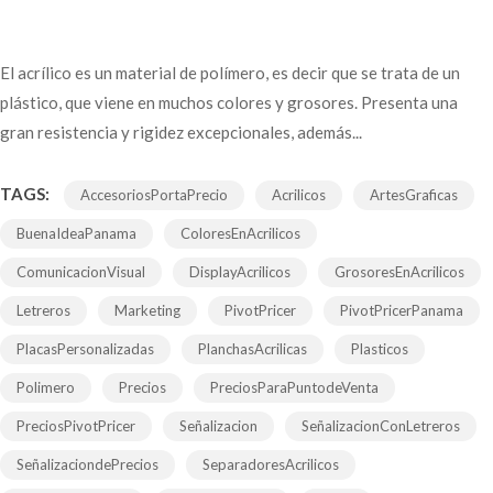
El acrílico es un material de polímero, es decir que se trata de un
plástico, que viene en muchos colores y grosores. Presenta una
gran resistencia y rigidez excepcionales, además...
TAGS:
AccesoriosPortaPrecio
Acrilicos
ArtesGraficas
BuenaIdeaPanama
ColoresEnAcrilicos
ComunicacionVisual
DisplayAcrilicos
GrosoresEnAcrilicos
Letreros
Marketing
PivotPricer
PivotPricerPanama
PlacasPersonalizadas
PlanchasAcrilicas
Plasticos
Polimero
Precios
PreciosParaPuntodeVenta
PreciosPivotPricer
Señalizacion
SeñalizacionConLetreros
SeñalizaciondePrecios
SeparadoresAcrilicos