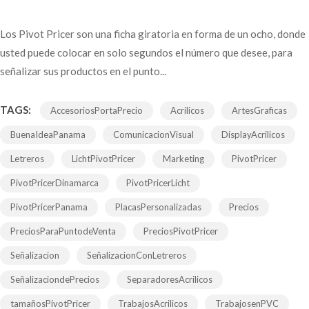
Los Pivot Pricer son una ficha giratoria en forma de un ocho, donde
usted puede colocar en solo segundos el número que desee, para
señalizar sus productos en el punto...
TAGS:
AccesoriosPortaPrecio
Acrilicos
ArtesGraficas
BuenaIdeaPanama
ComunicacionVisual
DisplayAcrilicos
Letreros
LichtPivotPricer
Marketing
PivotPricer
PivotPricerDinamarca
PivotPricerLicht
PivotPricerPanama
PlacasPersonalizadas
Precios
PreciosParaPuntodeVenta
PreciosPivotPricer
Señalizacion
SeñalizacionConLetreros
SeñalizaciondePrecios
SeparadoresAcrilicos
tamañosPivotPricer
TrabajosAcrilicos
TrabajosenPVC