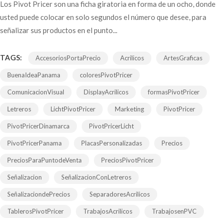
Los Pivot Pricer son una ficha giratoria en forma de un ocho, donde
usted puede colocar en solo segundos el número que desee, para
señalizar sus productos en el punto...
TAGS:
AccesoriosPortaPrecio
Acrilicos
ArtesGraficas
BuenaIdeaPanama
coloresPivotPricer
ComunicacionVisual
DisplayAcrilicos
formasPivotPricer
Letreros
LichtPivotPricer
Marketing
PivotPricer
PivotPricerDinamarca
PivotPricerLicht
PivotPricerPanama
PlacasPersonalizadas
Precios
PreciosParaPuntodeVenta
PreciosPivotPricer
Señalizacion
SeñalizacionConLetreros
SeñalizaciondePrecios
SeparadoresAcrilicos
TablerosPivotPricer
TrabajosAcrilicos
TrabajosenPVC