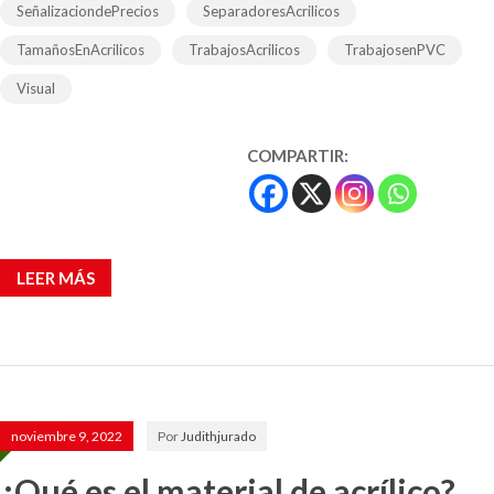
SeñalizaciondePrecios
SeparadoresAcrilicos
TamañosEnAcrilicos
TrabajosAcrilicos
TrabajosenPVC
Visual
COMPARTIR:
LEER MÁS
noviembre 9, 2022
Por
Judithjurado
¿Qué es el material de acrílico?