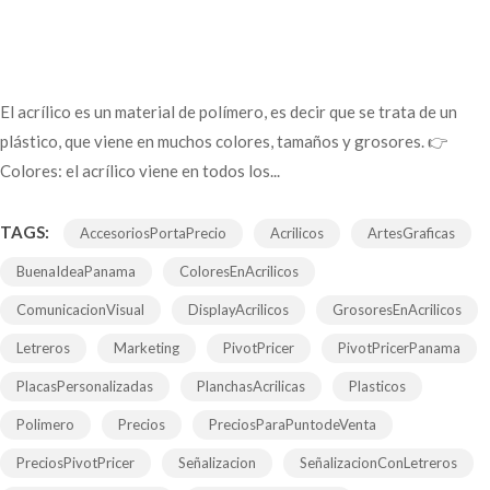
El acrílico es un material de polímero, es decir que se trata de un
plástico, que viene en muchos colores, tamaños y grosores. 👉
Colores: el acrílico viene en todos los...
TAGS:
AccesoriosPortaPrecio
Acrilicos
ArtesGraficas
BuenaIdeaPanama
ColoresEnAcrilicos
ComunicacionVisual
DisplayAcrilicos
GrosoresEnAcrilicos
Letreros
Marketing
PivotPricer
PivotPricerPanama
PlacasPersonalizadas
PlanchasAcrilicas
Plasticos
Polimero
Precios
PreciosParaPuntodeVenta
PreciosPivotPricer
Señalizacion
SeñalizacionConLetreros