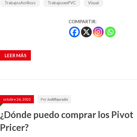
TrabajosAcrilicos
TrabajosenPVC
Visual
COMPARTIR:
LEER MÁS
octubre 26, 2022
Por
Judithjurado
¿Dónde puedo comprar los Pivot
Pricer?