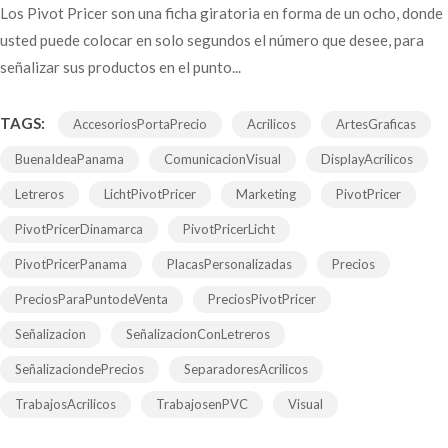
Los Pivot Pricer son una ficha giratoria en forma de un ocho, donde
usted puede colocar en solo segundos el número que desee, para
señalizar sus productos en el punto...
TAGS:
AccesoriosPortaPrecio
Acrilicos
ArtesGraficas
BuenaIdeaPanama
ComunicacionVisual
DisplayAcrilicos
Letreros
LichtPivotPricer
Marketing
PivotPricer
PivotPricerDinamarca
PivotPricerLicht
PivotPricerPanama
PlacasPersonalizadas
Precios
PreciosParaPuntodeVenta
PreciosPivotPricer
Señalizacion
SeñalizacionConLetreros
SeñalizaciondePrecios
SeparadoresAcrilicos
TrabajosAcrilicos
TrabajosenPVC
Visual