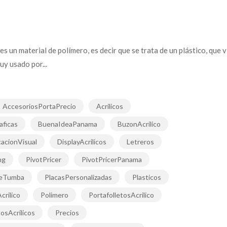
o es un material de polímero, es decir que se trata de un plástico, qu
uy usado por...
AccesoriosPortaPrecio
Acrilicos
aficas
BuenaIdeaPanama
BuzonAcrilico
acionVisual
DisplayAcrilicos
Letreros
ng
PivotPricer
PivotPricerPanama
DeTumba
PlacasPersonalizadas
Plasticos
rilico
Polimero
PortafolletosAcrilico
osAcrilicos
Precios