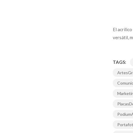
El acrílic
versátil, m
TAGS:
ArtesGr
Comunic
Marketi
Placas
PodiumAc
Portafot