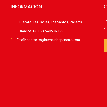
INFORMACIÓN
C
So
El Carate, Las Tablas, Los Santos, Panamá.
pr
Llámanos: (+507) 6409.8686
Email: contacto@buenaideapanama.com