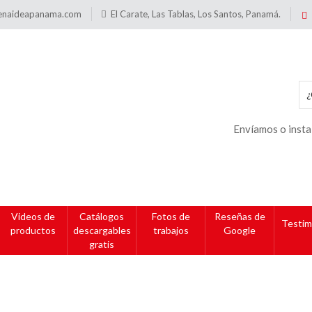
enaideapanama.com
El Carate, Las Tablas, Los Santos, Panamá.
Envíamos o insta
Videos de
Catálogos
Fotos de
Reseñas de
Testim
productos
descargables
trabajos
Google
gratis
gs: PodiumAcrilico