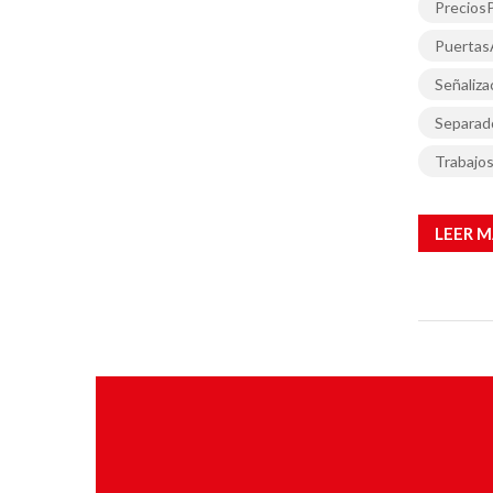
Precios
PuertasA
Señaliz
Separado
Trabajos
LEER M