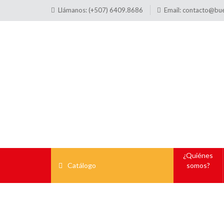
Llámanos: (+507) 6409.8686
Email:
contacto@bu
¿Quiénes
Catálogo
somos?
Ta