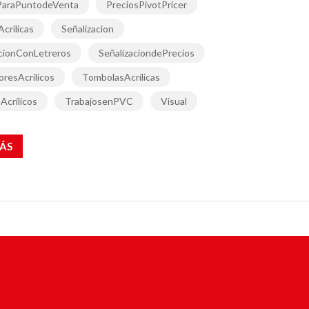
ParaPuntodeVenta
PreciosPivotPricer
crilicas
Señalizacion
acionConLetreros
SeñalizaciondePrecios
resAcrilicos
TombolasAcrilicas
Acrilicos
TrabajosenPVC
Visual
ÁS