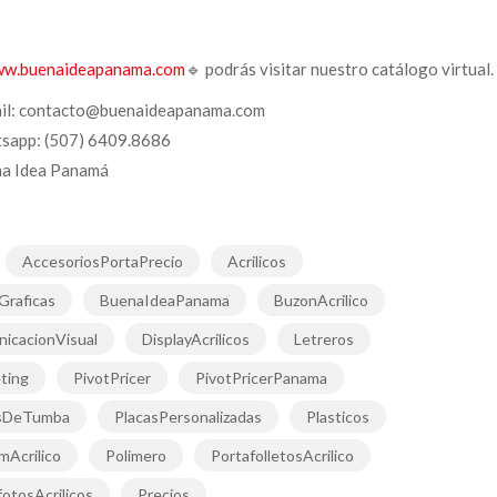
w.buenaideapanama.com
🔹 podrás visitar nuestro catálogo virtual.
il: contacto@buenaideapanama.com
sapp: (507) 6409.8686
a Idea Panamá
AccesoriosPortaPrecio
Acrilicos
Graficas
BuenaIdeaPanama
BuzonAcrilico
icacionVisual
DisplayAcrilicos
Letreros
ting
PivotPricer
PivotPricerPanama
asDeTumba
PlacasPersonalizadas
Plasticos
mAcrilico
Polimero
PortafolletosAcrilico
fotosAcrilicos
Precios