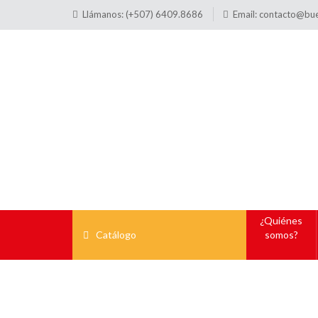
Llámanos: (+507) 6409.8686
Email:
contacto@bu
¿Quiénes
Catálogo
somos?
¿Qué se puede 