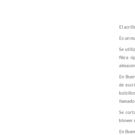
El acríl
Es un ma
Se util
fibra ó
almacen
En Buen
de escr
bolsill
llamado 
Se cort
blower o
En Buen