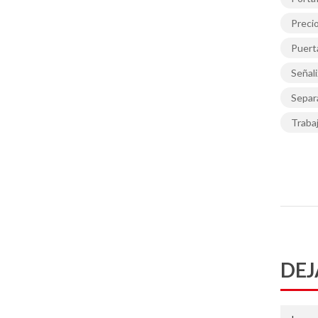
Preci
Puerta
Señal
Separ
Trabaj
DEJ