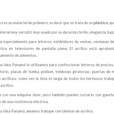
ico es un material de polímero, es decir que se trata de un
plástico
, q
terial muy versátil, muy usado por su duración, brillo, elegancia, bajo
iza especialmente para letreros, exhibidores de ventas, ventanas d
ptica en televisores de pantalla plana. El acrílico está aprobad
amiento de alimentos.
a Idea Panamá lo utilizamos para confeccionar letreros de precios,
itorio, placas de tumba, pódium, tómbolas giratorias, puertas de 
os acrílicos; como ves la lista es larga de todos los hermosos trab
acrílico.
a con una máquina láser, pero también puedes cortarlo con ganch
 de una resistencia eléctrica.
a Idea Panamá, amamos trabajar con láminas de acrílico.