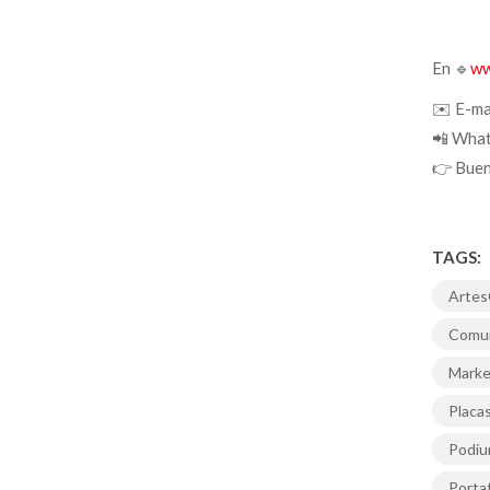
En 🔹
ww
✉️ E-ma
📲 What
👉 Buen
TAGS:
Artes
Comun
Marke
Plac
Podiu
Porta