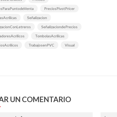
osParaPuntodeVenta
PreciosPivotPricer
sAcrilicas
Señalizacion
izacionConLetreros
SeñalizaciondePrecios
adoresAcrilicos
TombolasAcrilicas
osAcrilicos
TrabajosenPVC
Visual
AR UN COMENTARIO