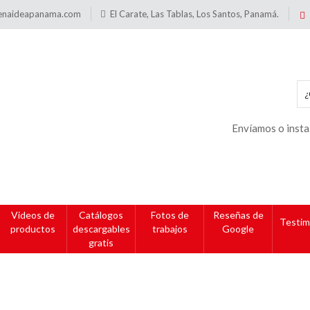
enaideapanama.com
El Carate, Las Tablas, Los Santos, Panamá.
Envíamos o insta
Videos de
Catálogos
Fotos de
Reseñas de
Testim
productos
descargables
trabajos
Google
gratis
hacer con una hoja de acr