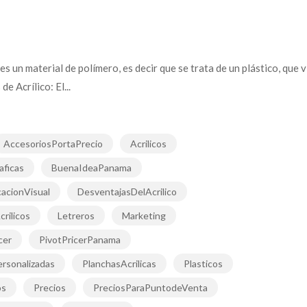
o es un material de polímero, es decir que se trata de un plástico, qu
de Acrílico: El...
AccesoriosPortaPrecio
Acrilicos
aficas
BuenaIdeaPanama
acionVisual
DesventajasDelAcrilico
crilicos
Letreros
Marketing
cer
PivotPricerPanama
rsonalizadas
PlanchasAcrilicas
Plasticos
os
Precios
PreciosParaPuntodeVenta