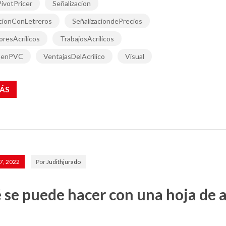
ivotPricer
Señalizacion
acionConLetreros
SeñalizaciondePrecios
resAcrilicos
TrabajosAcrilicos
senPVC
VentajasDelAcrilico
Visual
ÁS
7, 2022
Por
Judithjurado
se puede hacer con una hoja de a