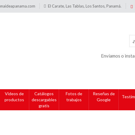
enaideapanama.com
El Carate, Las Tablas, Los Santos, Panamá.
Envíamos o insta
Videos de
Catálogos
Fotos de
Reseñas de
Testim
productos
descargables
trabajos
Google
gratis
reciosParaPuntodeVenta