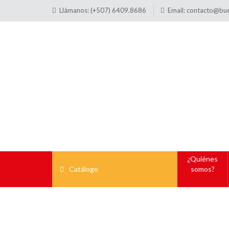
Llámanos: (+507) 6409.8686
Email:
contacto@bu
¿Quiénes
Catálogo
somos?
Tags: P