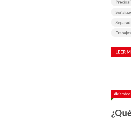
PreciosP
Señaliz
Separado
Trabajo
LEER M
diciembre 
¿Qué 