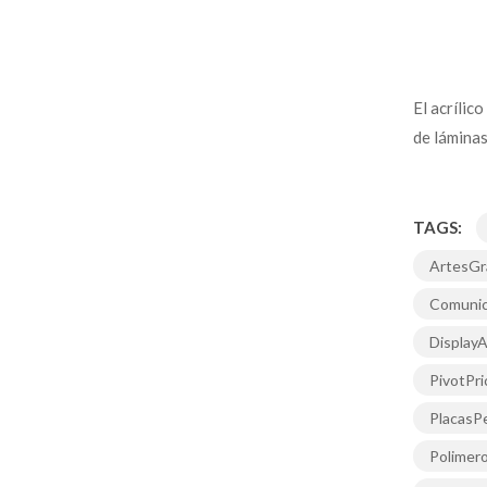
El acrílic
de láminas 
TAGS:
ArtesGr
Comunic
DisplayA
PivotPri
PlacasPe
Polimer