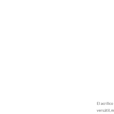
El acrílic
versátil, m