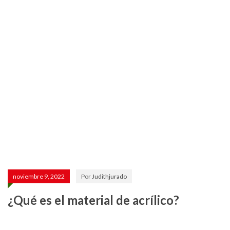
¿Qué es el
material
de
acrílico?
noviembre 9, 2022
Por
Judithjurado
¿Qué es el material de acrílico?