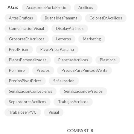
TAGS:
AccesoriosPortaPrecio
Acrilicos
ArtesGraficas
BuenaIdeaPanama
ColoresEnAcrilicos
ComunicacionVisual
DisplayAcrilicos
GrosoresEnAcrilicos
Letreros
Marketing
PivotPricer
PivotPricerPanama
PlacasPersonalizadas
PlanchasAcrilicas
Plasticos
Polimero
Precios
PreciosParaPuntodeVenta
PreciosPivotPricer
Señalizacion
SeñalizacionConLetreros
SeñalizaciondePrecios
SeparadoresAcrilicos
TrabajosAcrilicos
TrabajosenPVC
Visual
COMPARTIR: