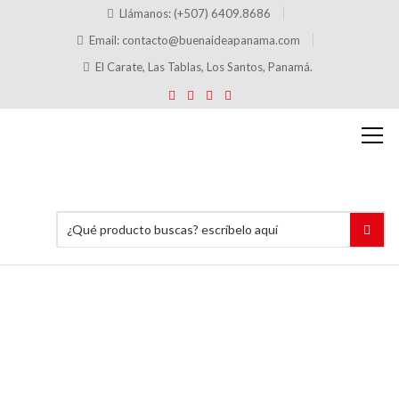
Llámanos: (+507) 6409.8686
Email:
contacto@buenaideapanama.com
El Carate, Las Tablas, Los Santos, Panamá.
¿Qué es
el
material
de
acrílico?
Inicio