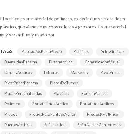
El acrílico es un material de polímero, es decir que se trata de un
plástico, que viene en muchos colores y grosores. Es un material
muy versátil, muy usado por...
TAGS:
AccesoriosPortaPrecio
Acrilicos
ArtesGraficas
BuenaIdeaPanama
BuzonAcrilico
ComunicacionVisual
DisplayAcrilicos
Letreros
Marketing
PivotPricer
PivotPricerPanama
PlacasDeTumba
PlacasPersonalizadas
Plasticos
PodiumAcrilico
Polimero
PortafolletosAcrilico
PortafotosAcrilicos
Precios
PreciosParaPuntodeVenta
PreciosPivotPricer
PuertasAcrilicas
Señalizacion
SeñalizacionConLetreros