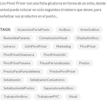
Los Pivot Pricer son una ficha giratoria en forma de un ocho, donde
usted puede colocar en solo segundos el número que desee, para
señalizar sus productos en el punto...
TAGS:
AccesoriosPortaPrecio
Acrilicos
ArtesGraficas
BuenaIdeaPanama
ComunicacionVisual
DisplayAcrilicos
Letreros
LichtPivotPricer
Marketing
PivotPricer
PivotPricerDinamarca
PivotPricerLicht
PivotPricerPanama
PlacasPersonalizadas
Precios
PreciosParaPuntodeVenta
PreciosPivotPricer
Señalizacion
SeñalizacionConLetreros
SeñalizaciondePrecios
SeparadoresAcrilicos
TrabajosAcrilicos
TrabajosenPVC
Visual