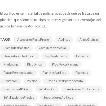
El acrílico es un material de polímero, es decir que se trata de un
plástico, que viene en muchos colores y grosores. 👉Ventajas del
uso de láminas de Acrílico: El...
TAGS:
AccesoriosPortaPrecio
Acrilicos
ArtesGraficas
BuenaIdeaPanama
ComunicacionVisual
DesventajasDelAcrilico
DisplayAcrilicos
Letreros
Marketing
PivotPricer
PivotPricerPanama
PlacasPersonalizadas
PlanchasAcrilicas
Plasticos
Polimeros
Precios
PreciosParaPuntodeVenta
PreciosPivotPricer
Señalizacion
SeñalizacionConLetreros
SeñalizaciondePrecios
SeparadoresAcrilicos
TrabajosAcrilicos
TrabajosenPVC
VentajasDelAcrilico