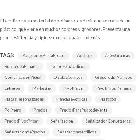
El acrílico es un material de polímero, es decir que se trata de un
plástico, que viene en muchos colores y grosores. Presenta una
gran resistencia y rigidez excepcionales, además...
TAGS:
AccesoriosPortaPrecio
Acrilicos
ArtesGraficas
BuenaIdeaPanama
ColoresEnAcrilicos
ComunicacionVisual
DisplayAcrilicos
GrosoresEnAcrilicos
Letreros
Marketing
PivotPricer
PivotPricerPanama
PlacasPersonalizadas
PlanchasAcrilicas
Plasticos
Polimero
Precios
PreciosParaPuntodeVenta
PreciosPivotPricer
Señalizacion
SeñalizacionConLetreros
SeñalizaciondePrecios
SeparadoresAcrilicos