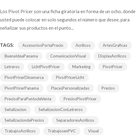
Los Pivot Pricer son una ficha giratoria en forma de un ocho, donde
usted puede colocar en solo segundos el número que desee, para
señalizar sus productos en el punto...
TAGS:
AccesoriosPortaPrecio
Acrilicos
ArtesGraficas
BuenaIdeaPanama
ComunicacionVisual
DisplayAcrilicos
Letreros
LichtPivotPricer
Marketing
PivotPricer
PivotPricerDinamarca
PivotPricerLicht
PivotPricerPanama
PlacasPersonalizadas
Precios
PreciosParaPuntodeVenta
PreciosPivotPricer
Señalizacion
SeñalizacionConLetreros
SeñalizaciondePrecios
SeparadoresAcrilicos
TrabajosAcrilicos
TrabajosenPVC
Visual