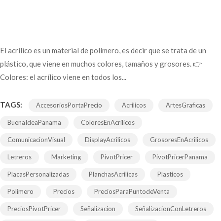
El acrílico es un material de polímero, es decir que se trata de un
plástico, que viene en muchos colores, tamaños y grosores. 👉
Colores: el acrílico viene en todos los...
TAGS:
AccesoriosPortaPrecio
Acrilicos
ArtesGraficas
BuenaIdeaPanama
ColoresEnAcrilicos
ComunicacionVisual
DisplayAcrilicos
GrosoresEnAcrilicos
Letreros
Marketing
PivotPricer
PivotPricerPanama
PlacasPersonalizadas
PlanchasAcrilicas
Plasticos
Polimero
Precios
PreciosParaPuntodeVenta
PreciosPivotPricer
Señalizacion
SeñalizacionConLetreros