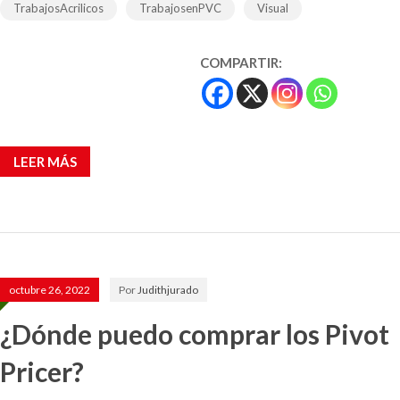
TrabajosAcrilicos
TrabajosenPVC
Visual
COMPARTIR:
LEER MÁS
octubre 26, 2022
Por
Judithjurado
¿Dónde puedo comprar los Pivot
Pricer?