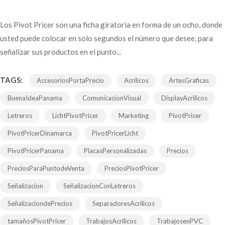
Los Pivot Pricer son una ficha giratoria en forma de un ocho, donde
usted puede colocar en solo segundos el número que desee, para
señalizar sus productos en el punto...
TAGS:
AccesoriosPortaPrecio
Acrilicos
ArtesGraficas
BuenaIdeaPanama
ComunicacionVisual
DisplayAcrilicos
Letreros
LichtPivotPricer
Marketing
PivotPricer
PivotPricerDinamarca
PivotPricerLicht
PivotPricerPanama
PlacasPersonalizadas
Precios
PreciosParaPuntodeVenta
PreciosPivotPricer
Señalizacion
SeñalizacionConLetreros
SeñalizaciondePrecios
SeparadoresAcrilicos
tamañosPivotPricer
TrabajosAcrilicos
TrabajosenPVC