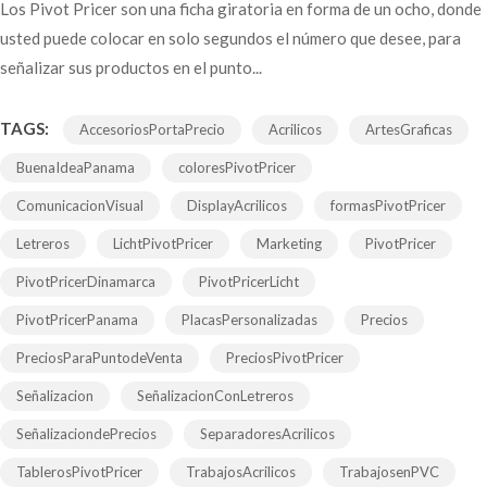
Los Pivot Pricer son una ficha giratoria en forma de un ocho, donde
usted puede colocar en solo segundos el número que desee, para
señalizar sus productos en el punto...
TAGS:
AccesoriosPortaPrecio
Acrilicos
ArtesGraficas
BuenaIdeaPanama
coloresPivotPricer
ComunicacionVisual
DisplayAcrilicos
formasPivotPricer
Letreros
LichtPivotPricer
Marketing
PivotPricer
PivotPricerDinamarca
PivotPricerLicht
PivotPricerPanama
PlacasPersonalizadas
Precios
PreciosParaPuntodeVenta
PreciosPivotPricer
Señalizacion
SeñalizacionConLetreros
SeñalizaciondePrecios
SeparadoresAcrilicos
TablerosPivotPricer
TrabajosAcrilicos
TrabajosenPVC