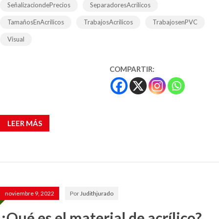
SeñalizaciondePrecios
SeparadoresAcrilicos
TamañosEnAcrilicos
TrabajosAcrilicos
TrabajosenPVC
Visual
COMPARTIR:
LEER MÁS
noviembre 9, 2022
Por
Judithjurado
¿Qué es el material de acrílico?