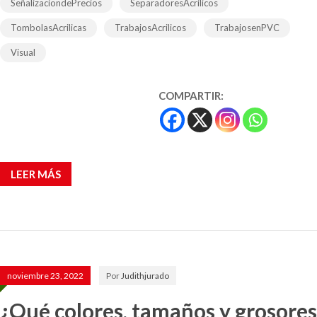
SeñalizaciondePrecios
SeparadoresAcrilicos
TombolasAcrilicas
TrabajosAcrilicos
TrabajosenPVC
Visual
COMPARTIR:
LEER MÁS
noviembre 23, 2022
Por
Judithjurado
¿Qué colores, tamaños y grosores