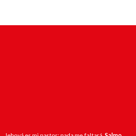
Jehová es mi pastor; nada me faltará.
Salmo