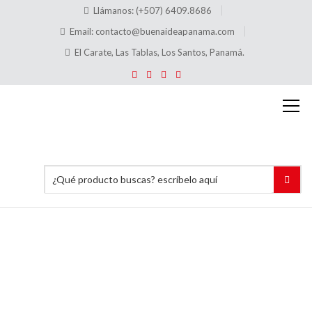
Llámanos: (+507) 6409.8686
Email:
contacto@buenaideapanama.com
El Carate, Las Tablas, Los Santos, Panamá.
Separador
Acrílico
en Eles
Para
Frutas y
Verduras