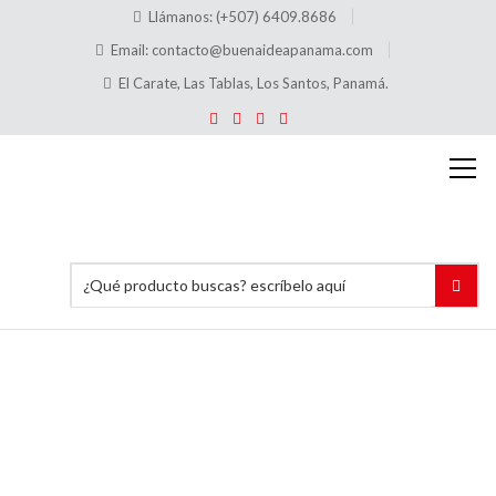
Llámanos: (+507) 6409.8686
Email:
contacto@buenaideapanama.com
El Carate, Las Tablas, Los Santos, Panamá.
Frutas y
vegetales
Inicio
Separadores
Acrílicos