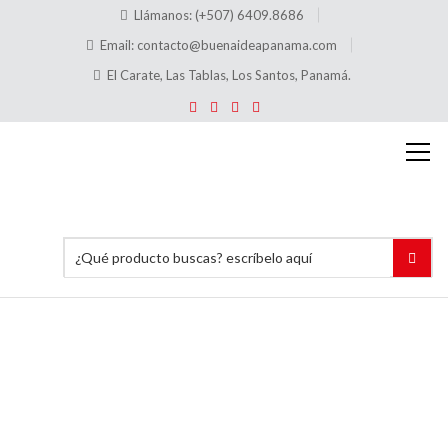
Llámanos: (+507) 6409.8686
Email:
contacto@buenaideapanama.com
El Carate, Las Tablas, Los Santos, Panamá.
Hablador
de
Precios
con
Gancho
Vertical