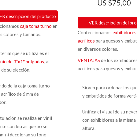
$
75,00
ER descripción del producto
VER descripción del pr
ccionamos
caja toma turno
en
Confeccionamos
exhibidores
s colores y tamaños.
acrílicos
para quesos y embut
en diversos colores.
terial que se utiliza es el
VENTAJAS
de los exhibidore
inio de 3”x1″ pulgadas
, al
acrílicos para quesos y embut
 de su elección.
ndo de la caja toma turno
Sirven para ordenar los qu
 acrílico de 6 mm de
y embutidos de forma vertic
sor.
Unifica el visual de su neve
tulación se realiza en vinil
con exhibidores a la misma
rte con letras que no se
altura.
n, ni decoloran su tono