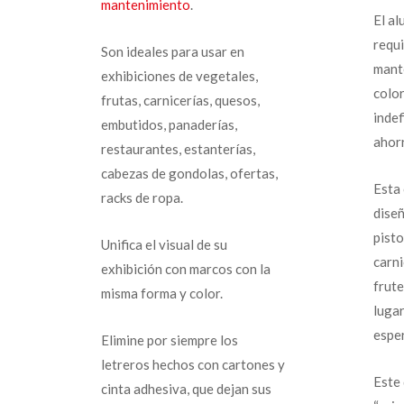
mantenimiento
.
El al
requi
Son ideales para usar en
mant
exhibiciones de vegetales,
colo
frutas, carnicerías, quesos,
indef
embutidos, panaderías,
ahor
restaurantes, estanterías,
cabezas de gondolas, ofertas,
Esta 
racks de ropa.
diseñ
pist
Unifica el visual de su
carni
exhibición con marcos con la
frute
misma forma y color.
luga
esper
Elimine por siempre los
letreros hechos con cartones y
Este 
cinta adhesiva, que dejan sus