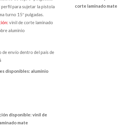
corte laminado mate
 perfil para sujetar la pistola
ma turno 15″ pulgadas.
ción:
vinil de corte laminado
obre aluminio
o de envío dentro del país de
á
es disponibles: aluminio
ión disponible: vinil de
laminado mate