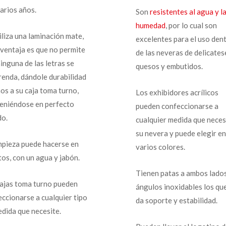
arios años.
Son
resistentes al agua y l
humedad
, por lo cual son
iliza una laminación mate,
excelentes para el uso den
 ventaja es que no permite
de las neveras de delicates
inguna de las letras se
quesos y embutidos.
renda, dándole durabilidad
os a su caja toma turno,
Los exhibidores acrílicos
eniéndose en perfecto
pueden confeccionarse a
do.
cualquier medida que neces
su nevera y puede elegir en
impieza puede hacerse en
varios colores.
os, con un agua y jabón.
Tienen patas a ambos lado
cajas toma turno pueden
ángulos inoxidables los que
ccionarse a cualquier tipo
da soporte y estabilidad.
edida que necesite.