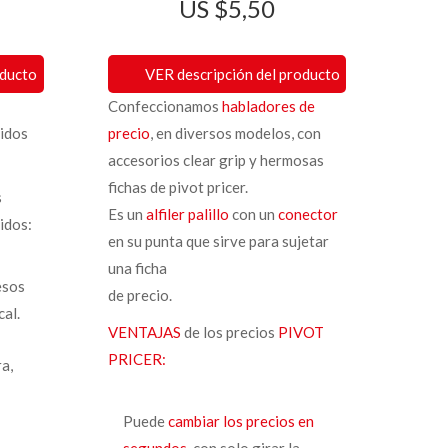
$
5,50
oducto
VER descripción del producto
Confeccionamos
habladores de
idos
precio
, en diversos modelos, con
accesorios clear grip y hermosas
fichas de pivot pricer.
s
Es un
alfiler palillo
con un
conector
idos:
en su punta que sirve para sujetar
una ficha
esos
de precio.
al.
VENTAJAS
de los precios
PIVOT
PRICER:
ra,
Puede
cambiar los precios en
segundos
, con solo girar la