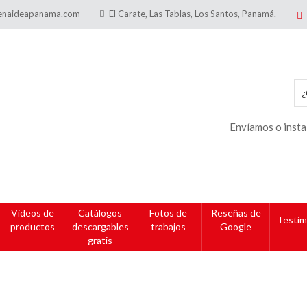
enaideapanama.com
El Carate, Las Tablas, Los Santos, Panamá.
Envíamos o insta
Videos de
Catálogos
Fotos de
Reseñas de
Testim
productos
descargables
trabajos
Google
gratis
esos y Embutidos