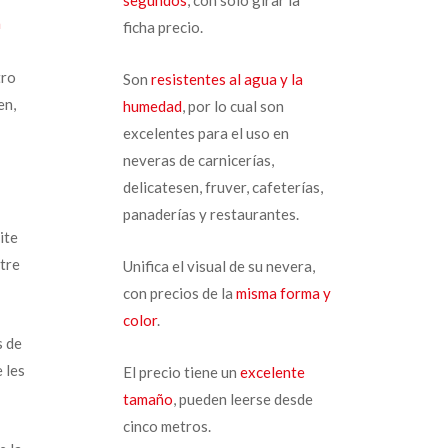
a
ficha precio.
tro
Son
resistentes al agua y la
en,
humedad
, por lo cual son
excelentes para el uso en
neveras de carnicerías,
delicatesen, fruver, cafeterías,
panaderías y restaurantes.
ite
tre
Unifica el visual de su nevera,
con precios de la
misma forma y
color
.
s de
 les
El precio tiene un
excelente
tamaño
, pueden leerse desde
cinco metros.