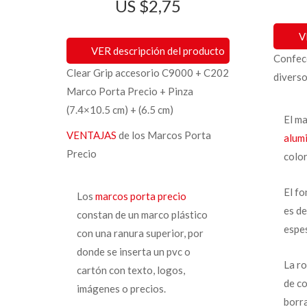
$
2,75
V
VER descripción del producto
Confe
Clear Grip accesorio C9000 + C202
diverso
Marco Porta Precio + Pinza
(7.4×10.5 cm) + (6.5 cm)
El ma
VENTAJAS
de los Marcos Porta
alum
Precio
color
El fo
Los
marcos porta precio
es de
constan de un marco plástico
espe
con una ranura superior, por
donde se inserta un pvc o
La ro
cartón con texto, logos,
de co
imágenes o precios.
borra