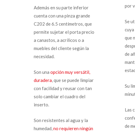
por v
Además en su parte inferior
cuenta con una pinza grande
Se ut
C202 de 6.5 centímetros, que
cuya
permite sujetar el porta precio
que n
a canastos, a acrílicos o a
desp
muebles del cliente según la
de añ
necesidad.
mant
esta
Son una
opción muy versátil,
duradera
, que se puede limpiar
Su l
con facilidad y reusar con tan
minut
solo cambiar el cuadro del
inserto.
Las 
confe
Son resistentes al agua y la
de m
humedad,
no requieren ningún