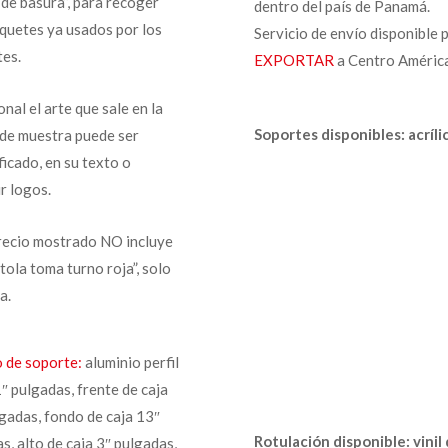
 de basura”, para recoger
dentro del país de Panamá.
iquetes ya usados por los
Servicio de envío disponible 
tes.
EXPORTAR
a Centro América
nal el arte que sale en la
Soportes disponibles: acríl
 de muestra puede ser
icado, en su texto o
ir logos.
precio mostrado NO incluye
stola toma turno roja”, solo
ja.
 de soporte:
aluminio perfil
″ pulgadas, frente de caja
gadas, fondo de caja 13″
Rotulación disponible: vinil
s, alto de caja 3″ pulgadas,