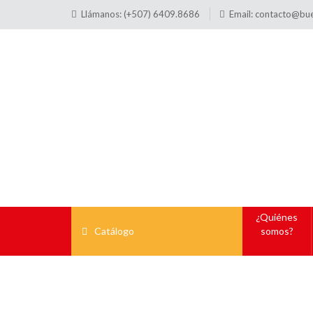
Llámanos: (+507) 6409.8686
Email:
contacto@bu
¿Quiénes
Catálogo
somos?
Qu