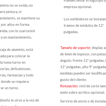
Pueden llevar el logotipo d
uminio no se oxida, no
empresa opcional.
ere pintura, ni
enimiento, se mantiene su
Los exhibidores se instalan
r por años en forma
tramos de módulos de 12″
inida, con lo cual usted
pulgadas.
ra en mantenimiento.
Tamaño de soporte:
display a
caja de aluminio, está
de 6mm de espesor, con patas
ada para colocar la
ángulo; frente 12″ pulgadas,
ola toma turno en
12″ pulgadas, alto 9″ pulgada
cerías, delicatessen,
medidas pueden ser modificad
rías, farmacias y todo
gusto del cliente.
r donde se requiera
Rotulación:
vinil de corte la
ar un turno.
mate sobre acrílico opcional.
diseño le sirve a la vez de
Servicio de envío o de instala