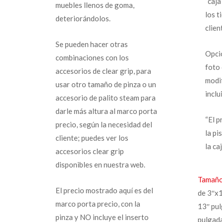
“caja
muebles llenos de goma,
los t
deteriorándolos.
clien
Se pueden hacer otras
Opcio
combinaciones con los
foto
accesorios de clear grip, para
modif
usar otro tamaño de pinza o un
inclu
accesorio de palito steam para
darle más altura al marco porta
“El 
precio, según la necesidad del
la pi
cliente; puedes ver los
la ca
accesorios clear grip
disponibles en nuestra web.
Tamaño
El precio mostrado aquí es del
de 3″x1
marco porta precio, con la
13″ pul
pinza y NO incluye el inserto
pulgada