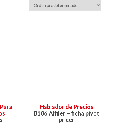
 Para
Hablador de Precios
os
B106 Alfiler + ficha pivot
s
pricer