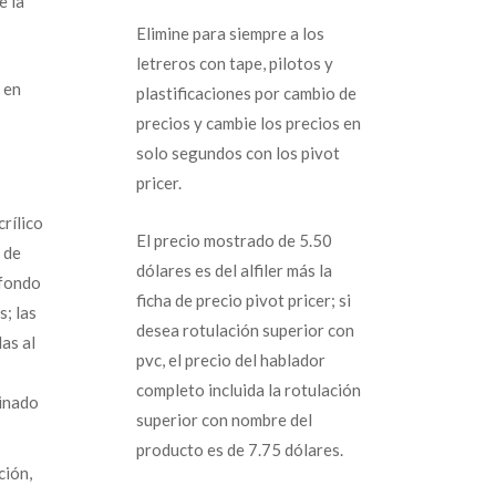
e la
Elimine para siempre a los
letreros con tape, pilotos y
 en
plastificaciones por cambio de
precios y cambie los precios en
solo segundos con los pivot
pricer.
crílico
El precio mostrado de 5.50
 de
dólares es del alfiler más la
 fondo
ficha de precio pivot pricer; si
s; las
desea rotulación superior con
as al
pvc, el precio del hablador
completo incluida la rotulación
minado
superior con nombre del
producto es de 7.75 dólares.
ción,