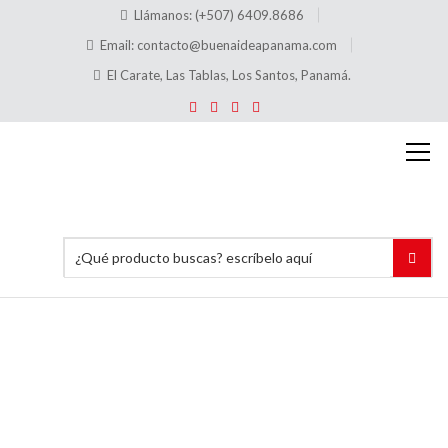
Llámanos: (+507) 6409.8686
Email:
contacto@buenaideapanama.com
El Carate, Las Tablas, Los Santos, Panamá.
Marco
Porta
Precio +
Pinza
(14.8 x
10.5 cm)