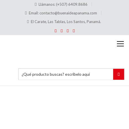
Llámanos: (+507) 6409.8686
Email:
contacto@buenaideapanama.com
El Carate, Las Tablas, Los Santos, Panamá.
Hablador
de
Precios
con
Gancho
Horizontal