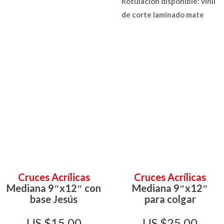
Rotulación disponible: vinil
de corte laminado mate
Cruces Acrílicas
Cruces Acrílicas
Mediana 9″x12″ con
Mediana 9″x12″
base Jesús
para colgar
$
15,00
$
25,00