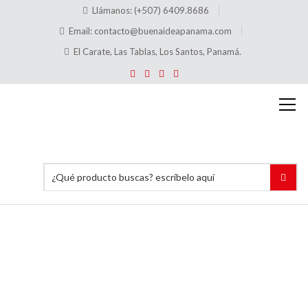
Llámanos: (+507) 6409.8686
Email:
contacto@buenaideapanama.com
El Carate, Las Tablas, Los Santos, Panamá.
Trabajos
en
Acrílico
Inicio
Trabajos