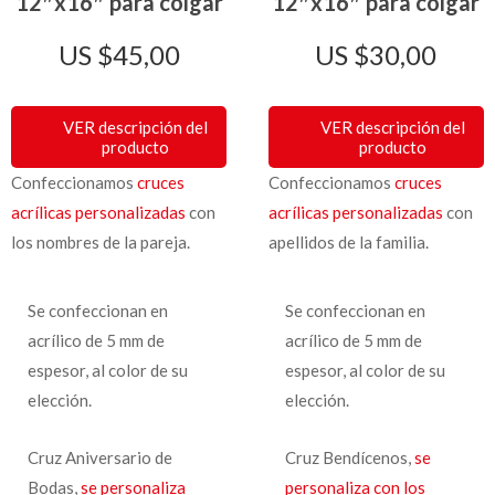
12″x16″ para colgar
12″x16″ para colgar
$
45,00
$
30,00
VER descripción del
VER descripción del
producto
producto
Confeccionamos
cruces
Confeccionamos
cruces
acrílicas personalizadas
con
acrílicas personalizadas
con
los nombres de la pareja.
apellidos de la familia.
Se confeccionan en
Se confeccionan en
acrílico de 5 mm de
acrílico de 5 mm de
espesor, al color de su
espesor, al color de su
elección.
elección.
Cruz Aniversario de
Cruz Bendícenos,
se
Bodas,
se personaliza
personaliza con los