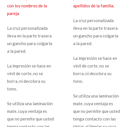
con los nombres de la
apellidos de la familia
.
pareja
.
La cruz personalizada
La cruz personalizada
lleva en la parte trasera
lleva en la parte trasera
un gancho para colgarla
un gancho para colgarla
a la pared.
a la pared.
La impresión se hace en
La impresión se hace en
vinil de corte, no se
vinil de corte, no se
borra, ni decolora su
borra, ni decolora su
tono.
tono.
Se utiliza una laminación
Se utiliza una laminación
mate, cuya ventaja es
mate, cuya ventaja es
que no permite que usted
que no permite que usted
tenga contacto con las
tenga contacto con las
tintas al limpiar su cruz,