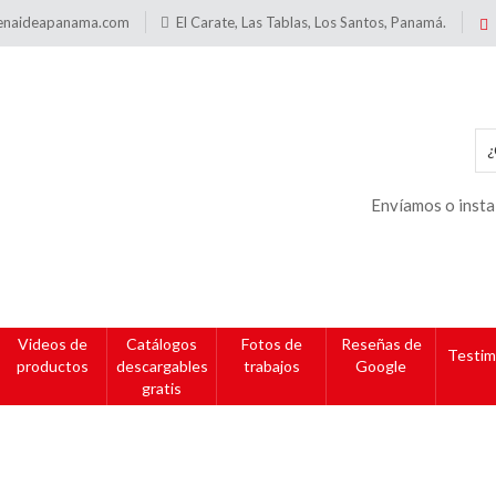
enaideapanama.com
El Carate, Las Tablas, Los Santos, Panamá.
Envíamos o insta
Videos de
Catálogos
Fotos de
Reseñas de
Testim
productos
descargables
trabajos
Google
gratis
Mediana 9″x12″ con base