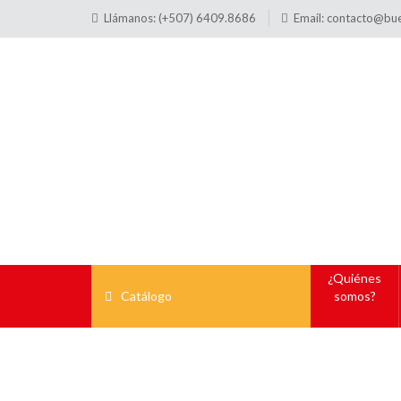
Llámanos: (+507) 6409.8686
Email:
contacto@bu
¿Quiénes
Catálogo
somos?
Cruces Acrílicas