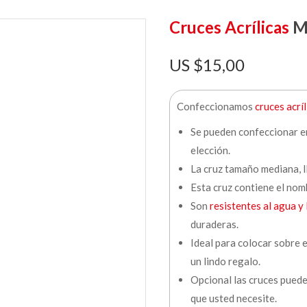
Cruces Acrílicas
Me
$
15,00
Confeccionamos
cruces acríl
Se pueden confeccionar en 
elección.
La cruz tamaño mediana, ll
Esta cruz contiene el nomb
Son
resistentes al agua y
duraderas.
Ideal para colocar sobre e
un lindo regalo.
Opcional las cruces pued
que usted necesite.