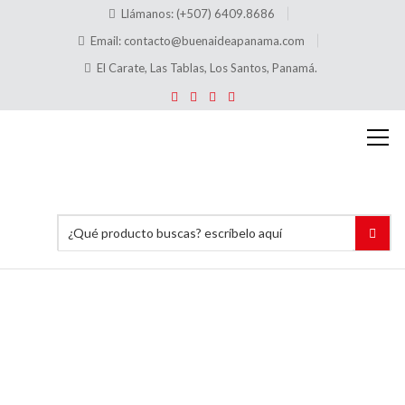
Llámanos: (+507) 6409.8686
Email:
contacto@buenaideapanama.com
El Carate, Las Tablas, Los Santos, Panamá.
Hablador
de
Precios
Tipo “V”
Vertical
Dos