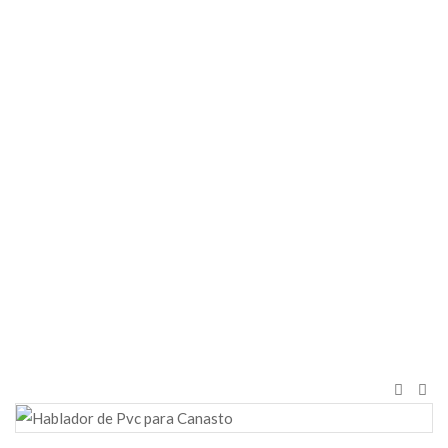
Cuartos
Fríos
Inicio
Señalización
de precios
Hablador
para
Canastos
Para
Carnes en
Cuartos
Fríos