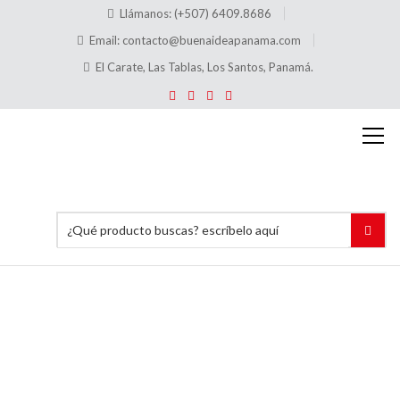
Llámanos: (+507) 6409.8686
Email:
contacto@buenaideapanama.com
El Carate, Las Tablas, Los Santos, Panamá.
Hablador
para
Canastos
Para
Carnes
en