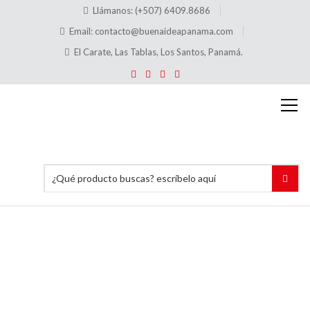
Llámanos: (+507) 6409.8686
Email:
contacto@buenaideapanama.com
El Carate, Las Tablas, Los Santos, Panamá.
Hablador
de
Precios
con
Pinza
Vertical