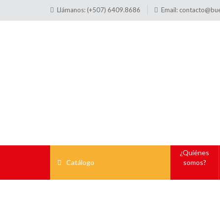
Llámanos: (+507) 6409.8686
Email:
contacto@bu
¿Quiénes
Catálogo
somos?
C202 + C30 + C6
Pinza