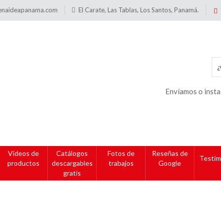
enaideapanama.com
El Carate, Las Tablas, Los Santos, Panamá.
Envíamos o insta
Videos de
Catálogos
Fotos de
Reseñas de
Testim
productos
descargables
trabajos
Google
gratis
 + Palito + Soporte Super