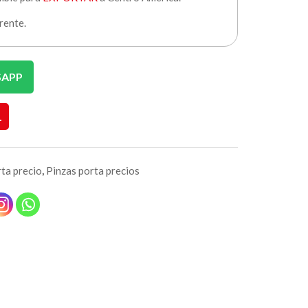
rente.
SAPP
L
ta precio
,
Pinzas porta precios