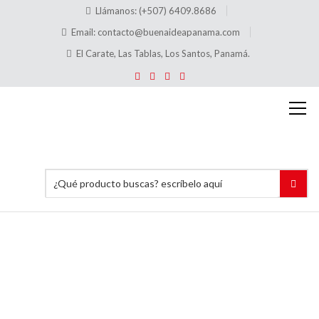
Llámanos: (+507) 6409.8686
Email:
contacto@buenaideapanama.com
El Carate, Las Tablas, Los Santos, Panamá.
TCBL4.3
Tarjeta
aluminio
con
base
4″x3″