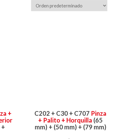
za +
C202 + C30 + C707
Pinza
erior
+ Palito + Horquilla
(65
 +
mm) + (50 mm) + (79 mm)