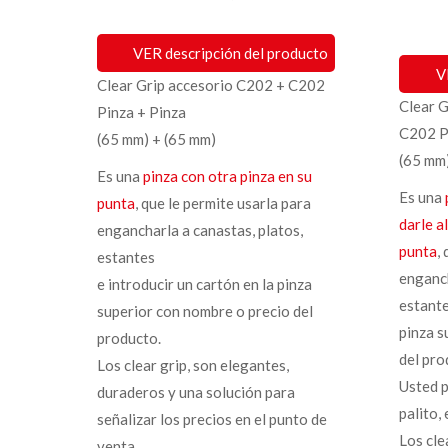
VER descripción del producto
V
Clear Grip accesorio C202 + C202
Clear 
Pinza + Pinza
C202 Pi
(65 mm) + (65 mm)
(65 mm)
Es una
pinza con otra pinza en su
Es una
punta
, que le permite usarla para
darle a
engancharla a canastas, platos,
punta
,
estantes
enganch
e introducir un cartón en la pinza
estante
superior con nombre o precio del
pinza s
producto.
del pro
Los clear grip, son elegantes,
Usted p
duraderos y una solución para
palito,
señalizar los precios en el punto de
Los cle
venta.