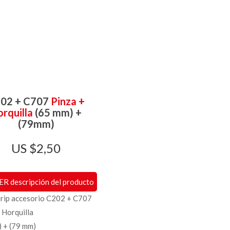
02 + C707
Pinza +
rquilla
(65 mm) +
(79mm)
$
2,50
ER descripción del producto
Grip accesorio C202 + C707
 Horquilla
) + (79 mm)