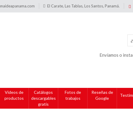
enaideapanama.com
El Carate, Las Tablas, Los Santos, Panamá.
Envíamos o insta
Videos de
Catálogos
Fotos de
Reseñas de
Testim
productos
descargables
trabajos
Google
gratis
nzas porta precios