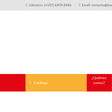
Llámanos: (+507) 6409.8686
Email:
contacto@bu
¿Quiénes
Catálogo
somos?
Pi