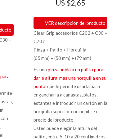
$
2,65
VER descripción del producto
oducto
Clear Grip accesorios C202 + C30 +
 C30 +
C707
Pinza + Palito + Horquilla
(65 mm) + (50 mm) + (79 mm)
Es una
pinza unida a un palito para
 para
darle altura, mas una horquilla en su
punta
, que le permite usarla para
permite
engancharla a canastas, platos,
nastas,
estantes e introducir un cartón en la
un
horquilla superior con nombre o
 con
precio del producto.
.
Usted puede elegir la altura del
el
palito, entre 5, 10 y 20 centímetros.