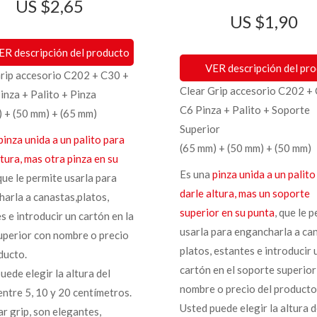
$
2,65
$
1,90
ER descripción del producto
VER descripción del pr
Grip accesorio C202 + C30 +
Clear Grip accesorio C202 +
nza + Palito + Pinza
C6 Pinza + Palito + Soporte
 + (50 mm) + (65 mm)
Superior
pinza unida a un palito para
(65 mm) + (50 mm) + (50 mm)
ltura, mas otra pinza en su
Es una
pinza unida a un palito
 que le permite usarla para
darle altura, mas un soporte
arla a canastas,platos,
superior en su punta
, que le 
s e introducir un cartón en la
usarla para engancharla a ca
uperior con nombre o precio
platos, estantes e introducir 
ducto.
cartón en el soporte superior
uede elegir la altura del
nombre o precio del producto
 entre 5, 10 y 20 centímetros.
Usted puede elegir la altura d
ar grip, son elegantes,