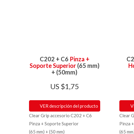
C202 + C6
Pinza +
C2
Soporte Superior
(65 mm)
Ho
+ (50mm)
$
1,75
VER descripción del producto
V
Clear Grip accesorio C202 + C6
Clear 
Pinza + Soporte Superior
Pinza +
(65 mm) + (50 mm)
(65 mm