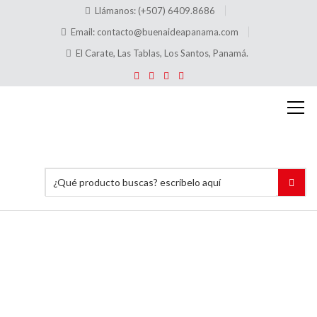
Llámanos: (+507) 6409.8686
Email:
contacto@buenaideapanama.com
El Carate, Las Tablas, Los Santos, Panamá.
TCHA4
Tarjeta
acrílico
chupón
4″x4″
Inicio