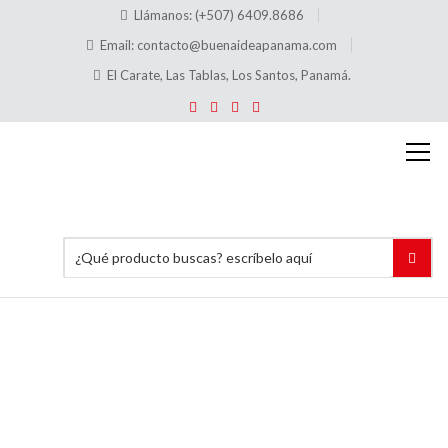
Llámanos: (+507) 6409.8686
Email:
contacto@buenaideapanama.com
El Carate, Las Tablas, Los Santos, Panamá.
C500
Base
rectangular
(40×75
mm)
Inicio