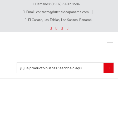
Llámanos: (+507) 6409.8686
Email:
contacto@buenaideapanama.com
El Carate, Las Tablas, Los Santos, Panamá.
Tómbola
Acrílica
Chica
De mesa
giratoria
12″x12″x7″