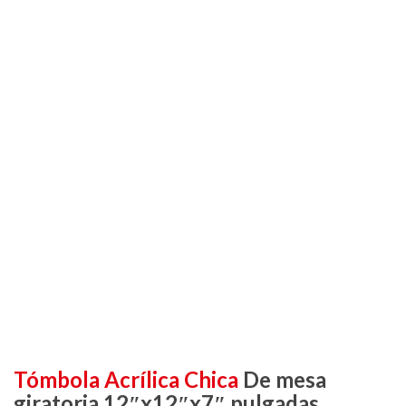
Tómbola Acrílica Chica
De mesa
giratoria 12″x12″x7″ pulgadas