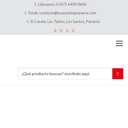
Llámanos: (+507) 6409.8686
Email:
contacto@buenaideapanama.com
El Carate, Las Tablas, Los Santos, Panamá.
Pódium
Acrílico
24″x48″
pulgadas
Inicio