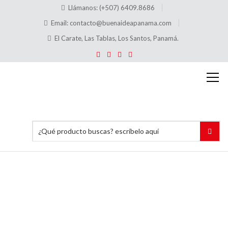
Llámanos: (+507) 6409.8686
Email:
contacto@buenaideapanama.com
El Carate, Las Tablas, Los Santos, Panamá.
Sabor
de
Helado
Alfiler +
Soporte
de pvc