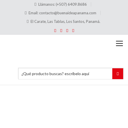
Llámanos: (+507) 6409.8686
Email:
contacto@buenaideapanama.com
El Carate, Las Tablas, Los Santos, Panamá.
Porta
Folletos
Acrílico
Escalera
2
Compartimentos