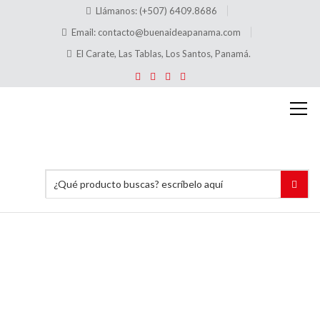
Llámanos: (+507) 6409.8686
Email:
contacto@buenaideapanama.com
El Carate, Las Tablas, Los Santos, Panamá.
C8000 +
C30 +
C707
Marco
Porta
Precio +