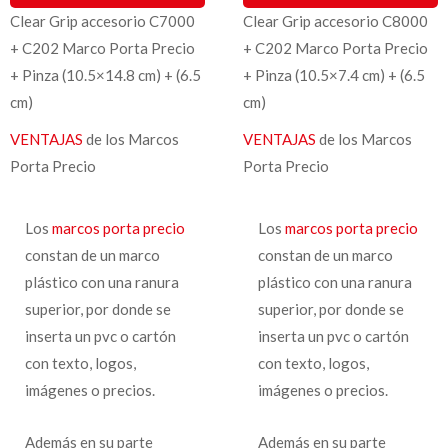
Clear Grip accesorio C7000
Clear Grip accesorio C8000
+ C202 Marco Porta Precio
+ C202 Marco Porta Precio
+ Pinza (10.5×14.8 cm) + (6.5
+ Pinza (10.5×7.4 cm) + (6.5
cm)
cm)
VENTAJAS
de los Marcos
VENTAJAS
de los Marcos
Porta Precio
Porta Precio
Los
marcos porta precio
Los
marcos porta precio
constan de un marco
constan de un marco
plástico con una ranura
plástico con una ranura
superior, por donde se
superior, por donde se
inserta un pvc o cartón
inserta un pvc o cartón
con texto, logos,
con texto, logos,
imágenes o precios.
imágenes o precios.
Además en su parte
Además en su parte