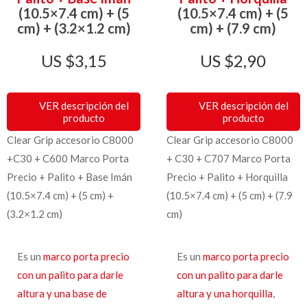
(10.5×7.4 cm) + (5
(10.5×7.4 cm) + (5
cm) + (3.2×1.2 cm)
cm) + (7.9 cm)
$
3,15
$
2,90
VER descripción del
VER descripción del
producto
producto
Clear Grip accesorio C8000
Clear Grip accesorio C8000
+C30 + C600 Marco Porta
+ C30 + C707 Marco Porta
Precio + Palito + Base Imán
Precio + Palito + Horquilla
(10.5×7.4 cm) + (5 cm) +
(10.5×7.4 cm) + (5 cm) + (7.9
(3.2×1.2 cm)
cm)
Es un
marco porta precio
Es un
marco porta precio
con un palito para darle
con un palito para darle
altura y una base de
altura y una horquilla
,