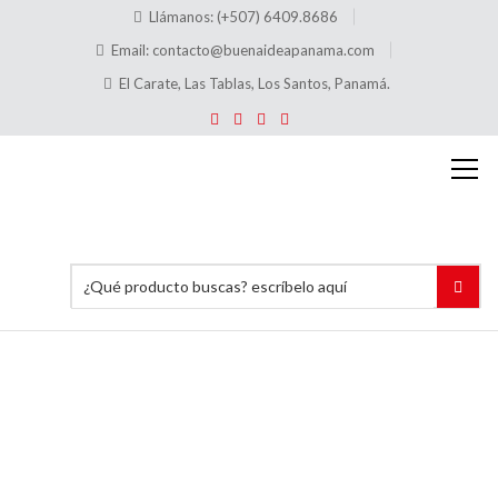
Llámanos: (+507) 6409.8686
Email:
contacto@buenaideapanama.com
El Carate, Las Tablas, Los Santos, Panamá.
Marcos
porta
precio
Inicio
Accesorios