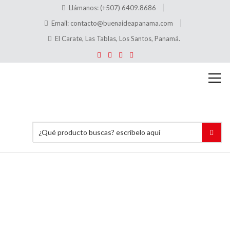
Llámanos: (+507) 6409.8686
Email:
contacto@buenaideapanama.com
El Carate, Las Tablas, Los Santos, Panamá.
Acrílico
Porta
Cartón
del
Pago de
Basura