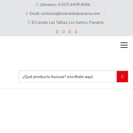
Llámanos: (+507) 6409.8686
Email:
contacto@buenaideapanama.com
El Carate, Las Tablas, Los Santos, Panamá.
Varios
Trabajos
Acrílicos
Inicio
Trabajos