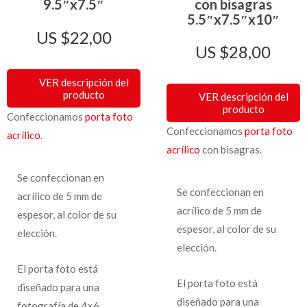
9.5″x7.5″
con bisagras
5.5″x7.5″x10″
$
22,00
$
28,00
VER descripción del
producto
VER descripción del
producto
Confeccionamos
porta foto
Confeccionamos
porta foto
acrílico
.
acrílico
con bisagras.
Se confeccionan en
Se confeccionan en
acrílico de 5 mm de
acrílico de 5 mm de
espesor, al color de su
espesor, al color de su
elección.
elección.
El porta foto está
El porta foto está
diseñado para una
diseñado para una
fotografía de 4×6