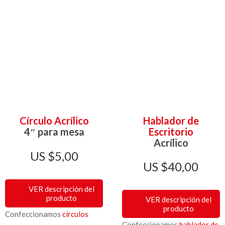
Círculo Acrílico
Hablador de
4″ para mesa
Escritorio
Acrílico
$
5,00
$
40,00
VER descripción del
producto
VER descripción del
producto
Confeccionamos
círculos
Confeccionamos
hablador de