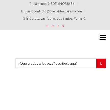
Llámanos: (+507) 6409.8686
Email:
contacto@buenaideapanama.com
El Carate, Las Tablas, Los Santos, Panamá.
Stand
de PVC
80 cm
frente,
40 cm de
fondo,