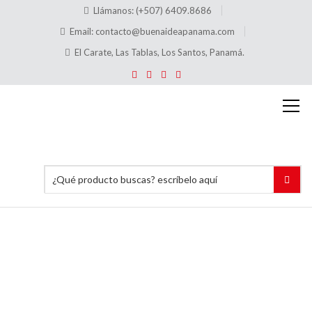
Llámanos: (+507) 6409.8686
Email:
contacto@buenaideapanama.com
El Carate, Las Tablas, Los Santos, Panamá.
Stand
de PVC
Inicio
Señalización
con letreros