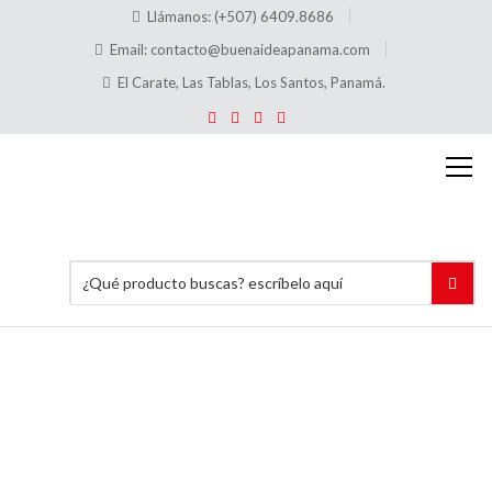
Llámanos: (+507) 6409.8686
Email:
contacto@buenaideapanama.com
El Carate, Las Tablas, Los Santos, Panamá.
R1000
Ficha de
1 dígito
Tamaño
240 pp
(258 mm