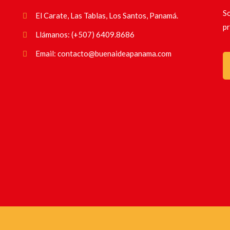
So
El Carate, Las Tablas, Los Santos, Panamá.
pr
Llámanos: (+507) 6409.8686
Email: contacto@buenaideapanama.com