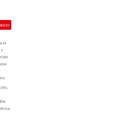
oducto
a la
 y
ición.
 una
r
ios.
ción,
ible
érica.