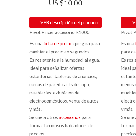
$
10,00
VER descripción del producto
V
Pivot Pricer accesorio R1000
Pivot 
Es una
ficha de precio
que gira para
Es una
cambiar el precio en segundos.
para ca
Es resistente a la humedad, al agua,
Es resi
ideal para señalizar ofertas,
ideal p
estanterías, tableros de anuncios,
estante
menús de pared, racks de ropa,
menús d
mueblerías, exhibición de
muebler
electrodomésticos, venta de autos
electro
y más.
y más.
Se une a otros
accesorios
para
Se une 
formar hermosos habladores de
formar
precios.
precios