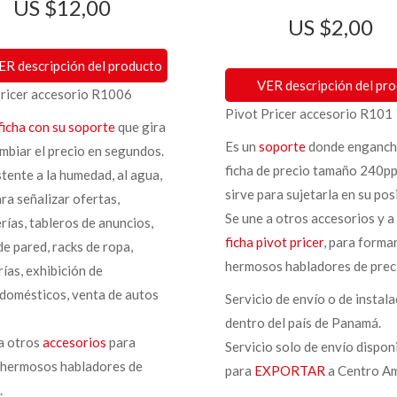
$
12,00
$
2,00
ER descripción del producto
VER descripción del pr
Pricer accesorio R1006
Pivot Pricer accesorio R101
ficha con su soporte
que gira
Es un
soporte
donde enganch
mbiar el precio en segundos.
ficha de precio tamaño 240pp
stente a la humedad, al agua,
sirve para sujetarla en su pos
ara señalizar ofertas,
Se une a otros accesorios y a
rías, tableros de anuncios,
ficha pivot pricer
, para forma
e pared, racks de ropa,
hermosos habladores de prec
ías, exhibición de
domésticos, venta de autos
Servicio de envío o de instala
dentro del país de Panamá.
a otros
accesorios
para
Servicio solo de envío dispon
 hermosos habladores de
para
EXPORTAR
a Centro Am
.