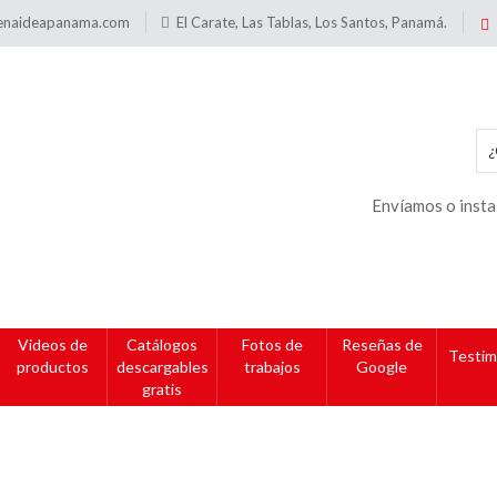
enaideapanama.com
El Carate, Las Tablas, Los Santos, Panamá.
Envíamos o insta
Videos de
Catálogos
Fotos de
Reseñas de
Testim
productos
descargables
trabajos
Google
gratis
cios tamaño 240pp