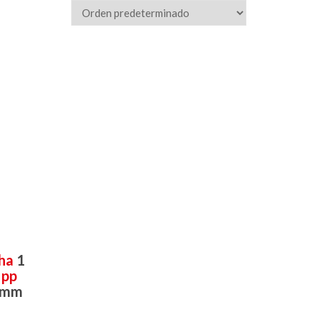
cha
1
 pp
6 mm