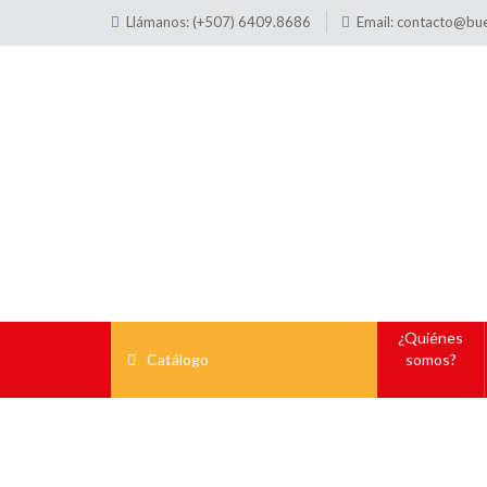
Llámanos: (+507) 6409.8686
Email:
contacto@bu
¿Quiénes
Catálogo
somos?
Pre