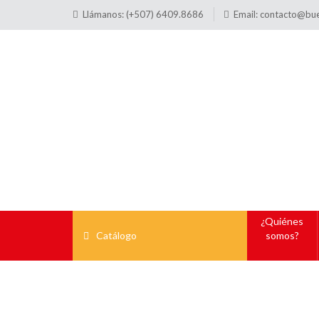
Llámanos: (+507) 6409.8686
Email:
contacto@bu
¿Quiénes
Catálogo
somos?
Placas para T