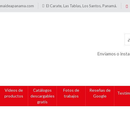
enaideapanama.com
El Carate, Las Tablas, Los Santos, Panamá.
Envíamos o insta
Videos de
Catálogos
Fotos de
Reseñas de
Testim
productos
descargables
trabajos
Google
gratis
umbas
Acrílicas Grandes
7″