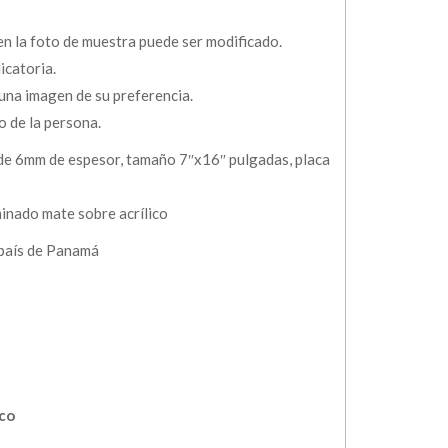
 en la foto de muestra puede ser modificado.
icatoria.
una imagen de su preferencia.
o de la persona.
 de 6mm de espesor, tamaño 7″x16″ pulgadas, placa
minado mate sobre acrílico
 país de Panamá
ico