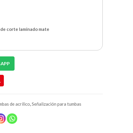
l de corte laminado mate
SAPP
L
mbas de acrílico
,
Señalización para tumbas