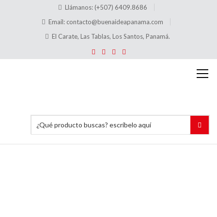
Llámanos: (+507) 6409.8686
Email:
contacto@buenaideapanama.com
El Carate, Las Tablas, Los Santos, Panamá.
Placas
para
Tumbas
Acrílicas
Chicas
4″x12″