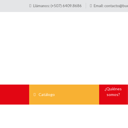
Llámanos: (+507) 6409.8686
Email:
contacto@bu
¿Quiénes
Catálogo
somos?
Hablador de Precios
Hor