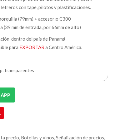
 letreros con tape, pilotos y plastificaciones.
orquilla (79mm) + accesorio C300
la (39 mm de entrada, por 66mm de alto)
ación, dentro del país de Panamá
nible para
EXPORTAR
a Centro América.
ip: transparentes
SAPP
L
ta precio
,
Botellas y vinos
,
Señalización de precios
,