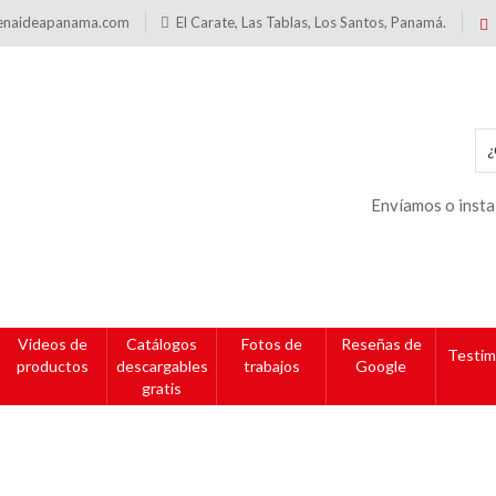
enaideapanama.com
El Carate, Las Tablas, Los Santos, Panamá.
Envíamos o insta
Videos de
Catálogos
Fotos de
Reseñas de
Testim
productos
descargables
trabajos
Google
gratis
quilla + Soporte para cue