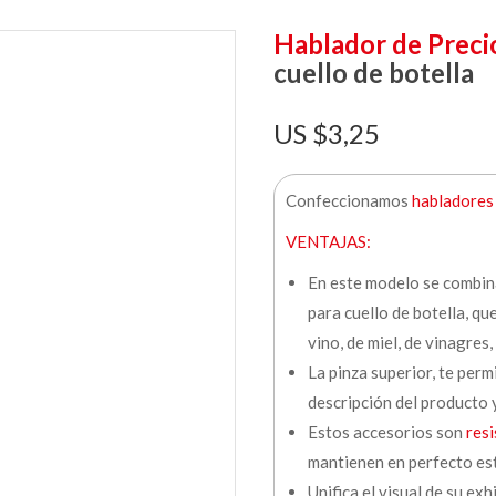
Hablador de Preci
cuello de botella
$
3,25
Confeccionamos
habladores 
VENTAJAS:
En este modelo se combin
para cuello de botella, que
vino, de miel, de vinagres,
La pinza superior, te per
descripción del producto y
Estos accesorios son
resi
mantienen en perfecto es
Unifica el visual de su exh