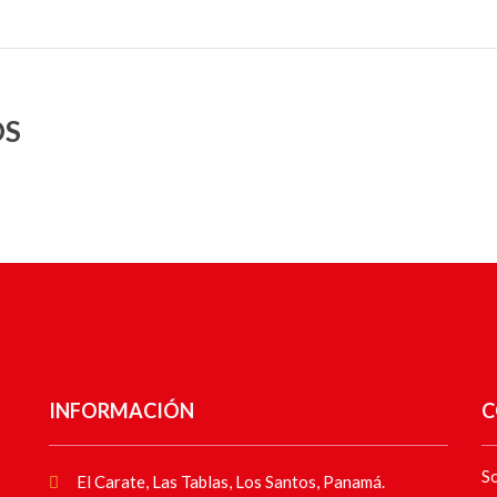
OS
INFORMACIÓN
C
So
El Carate, Las Tablas, Los Santos, Panamá.