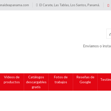
enaideapanama.com
El Carate, Las Tablas, Los Santos, Panamá.
Envíamos o insta
Videos de
Catálogos
Fotos de
Reseñas de
Testim
productos
descargables
trabajos
Google
gratis
de PVC
Precio según tama