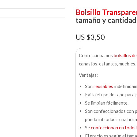
Bolsillo Transpar
tamaño y cantidad
$
3,50
Confeccionamos
bolsillos d
canastos, estantes, muebles,
Ventajas:
Son
reusables
indefinidam
Evita el uso de tape para 
Se limpian fácilmente.
Son confeccionados con p
pueda introducir una hora
Se
confeccionan en todo 
El precio es según el tama