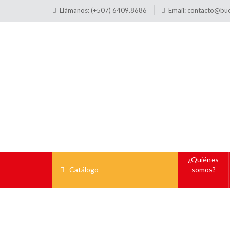
Llámanos: (+507) 6409.8686
Email:
contacto@bu
¿Quiénes
Catálogo
somos?
Bolsillo Transparente 