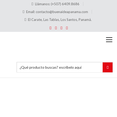
Llámanos: (+507) 6409.8686
Email:
contacto@buenaideapanama.com
El Carate, Las Tablas, Los Santos, Panamá.
B106
Alfiler
(75 mm)
Inicio
Precios