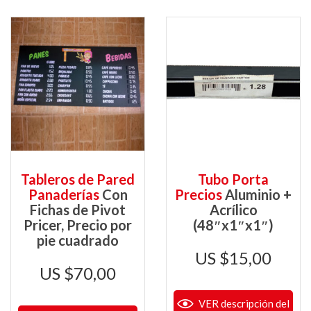
Tableros de Pared
Tubo Porta
Panaderías
Con
Precios
Aluminio +
Fichas de Pivot
Acrílico
Pricer, Precio por
(48″x1″x1″)
pie cuadrado
$
15,00
$
70,00
VER descripción del