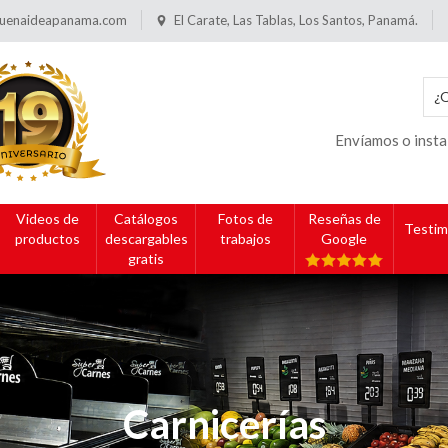
uenaideapanama.com
El Carate, Las Tablas, Los Santos, Panamá.
Envíamos o insta
Videos de
Catálogos
Fotos de
Reseñas de
Testim
productos
descargables
trabajos
Google
gratis
Carnicerías