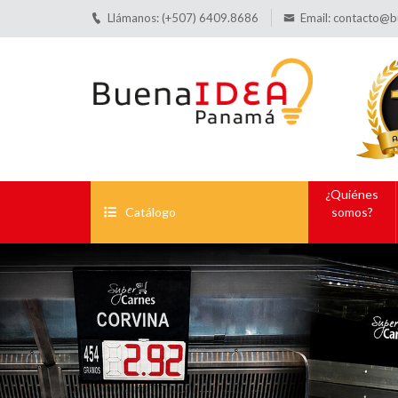
Llámanos: (+507) 6409.8686
Email:
contacto@b
¿Quiénes
Catálogo
somos?