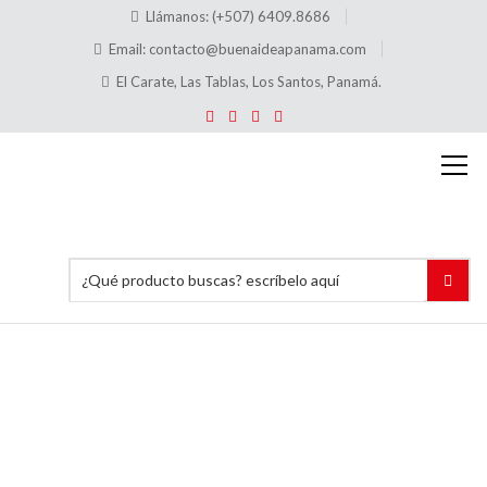
Llámanos: (+507) 6409.8686
Email:
contacto@buenaideapanama.com
El Carate, Las Tablas, Los Santos, Panamá.
Tablero
de
Precio
Para
Ofertas
Con