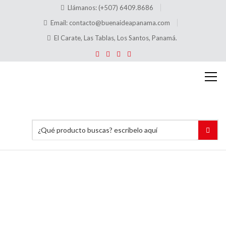
Llámanos: (+507) 6409.8686
Email:
contacto@buenaideapanama.com
El Carate, Las Tablas, Los Santos, Panamá.
Placas
para
Tumbas
Marmolina
Grandes
7″x16″