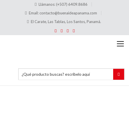
Llámanos: (+507) 6409.8686
Email:
contacto@buenaideapanama.com
El Carate, Las Tablas, Los Santos, Panamá.
Placas
de
Motores
Aluminio
Grabado
en Láser