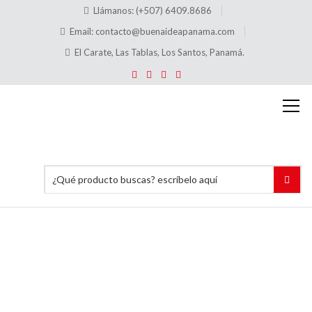
Llámanos: (+507) 6409.8686
Email:
contacto@buenaideapanama.com
El Carate, Las Tablas, Los Santos, Panamá.
C600 +
C202
Base
Imán +
Pinza
(32×12