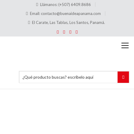
Llámanos: (+507) 6409.8686
Email:
contacto@buenaideapanama.com
El Carate, Las Tablas, Los Santos, Panamá.
C500 +
C202
Base
Rectangular
+ Pinza
(40×75