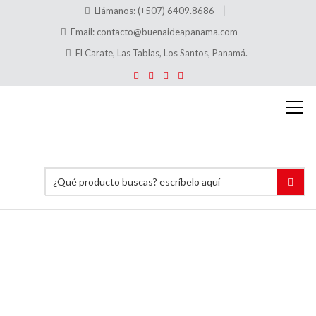
Llámanos: (+507) 6409.8686
Email:
contacto@buenaideapanama.com
El Carate, Las Tablas, Los Santos, Panamá.
B103
Horquilla
de
Zapato
(53 mm)
Inicio