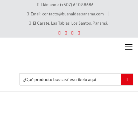
Llámanos: (+507) 6409.8686
Email:
contacto@buenaideapanama.com
El Carate, Las Tablas, Los Santos, Panamá.
Alquiler
Regla
de
Aluminio
12 Pies
3″x2″