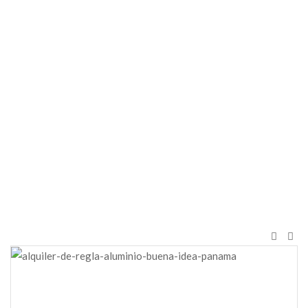
Inicio
Alquiler
de
Equipos
Alquiler
Regla de
Aluminio
12 Pies
3″x2″