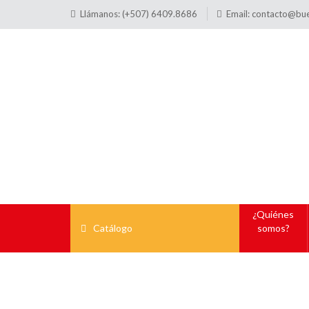
Llámanos: (+507) 6409.8686
Email:
contacto@bu
¿Quiénes
Catálogo
somos?