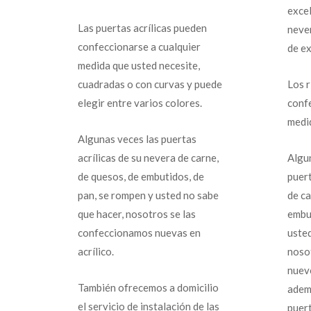
excel
Las puertas acrílicas pueden
neve
confeccionarse a cualquier
de ex
medida que usted necesite,
cuadradas o con curvas y puede
Los r
elegir entre varios colores.
conf
medi
Algunas veces las puertas
acrílicas de su nevera de carne,
Algun
de quesos, de embutidos, de
puert
pan, se rompen y usted no sabe
de ca
que hacer, nosotros se las
embu
confeccionamos nuevas en
usted
acrílico.
noso
nuev
También ofrecemos a domicilio
adem
el servicio de instalación de las
puert