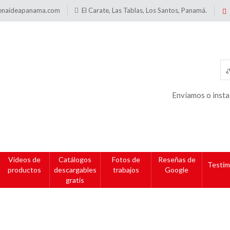
enaideapanama.com
El Carate, Las Tablas, Los Santos, Panamá.
Envíamos o insta
Videos de
Catálogos
Fotos de
Reseñas de
Testim
productos
descargables
trabajos
Google
gratis
Puertas acrílicas