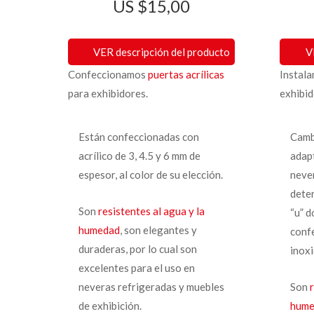
$
15,00
VER descripción del producto
V
Confeccionamos
puertas acrílicas
Instal
para exhibidores.
exhibid
Están confeccionadas con
Camb
acrílico de 3, 4.5 y 6 mm de
adap
espesor, al color de su elección.
never
deter
Son
resistentes al agua y la
“u” d
humedad
, son elegantes y
conf
duraderas, por lo cual son
inoxi
excelentes para el uso en
neveras refrigeradas y muebles
Son
de exhibición.
hum