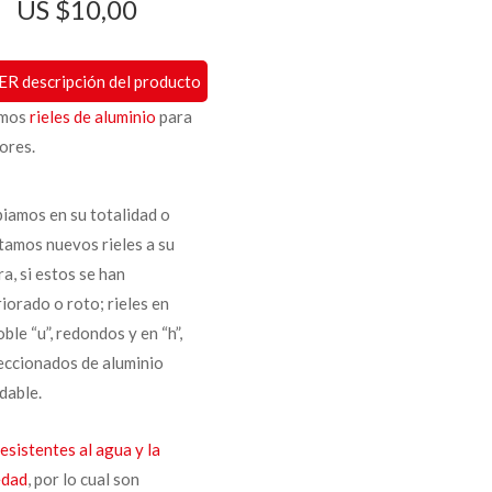
$
10,00
ER descripción del producto
amos
rieles de aluminio
para
ores.
iamos en su totalidad o
tamos nuevos rieles a su
a, si estos se han
iorado o roto; rieles en
oble “u”, redondos y en “h”,
eccionados de aluminio
dable.
resistentes al agua y la
edad
, por lo cual son