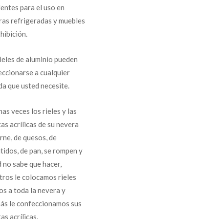
entes para el uso en
ras refrigeradas y muebles
hibición.
ieles de aluminio pueden
eccionarse a cualquier
da que usted necesite.
as veces los rieles y las
as acrílicas de su nevera
rne, de quesos, de
tidos, de pan, se rompen y
 no sabe que hacer,
tros le colocamos rieles
os a toda la nevera y
ás le confeccionamos sus
as acrílicas.