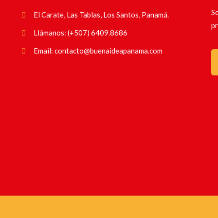
So
El Carate, Las Tablas, Los Santos, Panamá.
pr
Llámanos: (+507) 6409.8686
Email: contacto@buenaideapanama.com